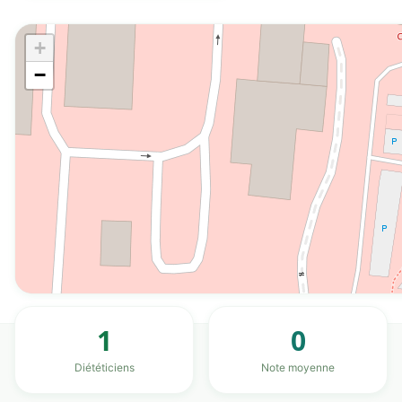
+
−
1
0
Diététiciens
Note moyenne