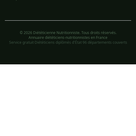
© 2026 Diététicienne Nutritionniste. Tous droits réservés.
Annuaire diététiciens-nutritionnistes en France
Service gratuit
·
Diététiciens diplômés d'État
·
96 départements couverts