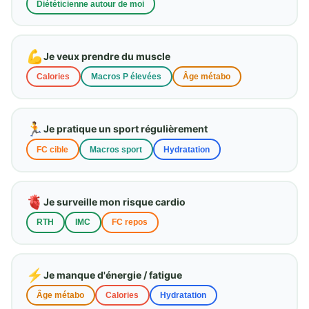
Diététicienne autour de moi
💪
Je veux prendre du muscle
Calories
Macros P élevées
Âge métabo
🏃
Je pratique un sport régulièrement
FC cible
Macros sport
Hydratation
🫀
Je surveille mon risque cardio
RTH
IMC
FC repos
⚡
Je manque d'énergie / fatigue
Âge métabo
Calories
Hydratation