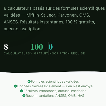
8 calculateurs basés sur des formules scientifiques
validées — Mifflin-St Jeor, Karvonen, OMS,
ANSES. Résultats instantanés, 100 % gratuits,
aucune inscription.
8
100
0
CALCULATEURS
% GRATUIT
INSCRIPTION REQUISE
Formules scientifiques validées
Données traitées localement — rien n'est envoyé
Résultats instantanés, aucune inscription
Recommandations ANSES, OMS, HAS