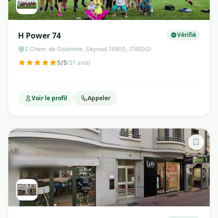
H Power 74
Vérifié
2 Chem. de Golemme, Seynod 74600, (74600)
5/5
(31 avis)
Voir le profil
Appeler