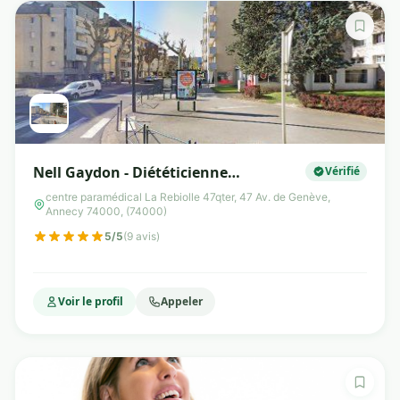
Nell Gaydon - Diététicienne
Vérifié
Nutritionniste
centre paramédical La Rebiolle 47qter, 47 Av. de Genève,
Annecy 74000, (74000)
5/5
(9 avis)
Voir le profil
Appeler