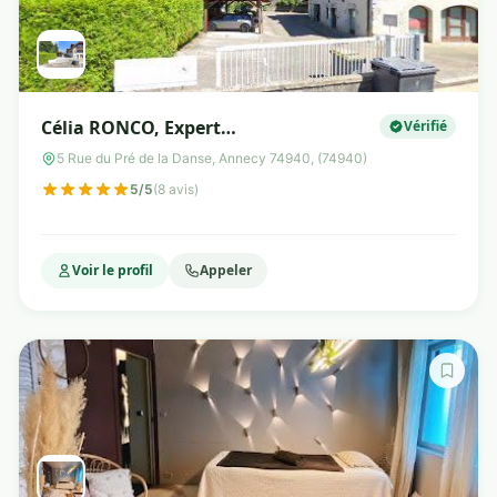
Célia RONCO, Expert
Vérifié
Chrononutrition® Annecy/Cluses
5 Rue du Pré de la Danse, Annecy 74940, (74940)
5/5
(8 avis)
Voir le profil
Appeler