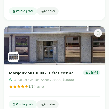
Voir le profil
Appeler
Margaux MOULIN • Diététicienne
Vérifié
nutritionniste
13 Rue Jean Jaurès, Annecy 74000, (74000)
5/5
(4 avis)
Voir le profil
Appeler