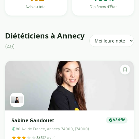
Avis au total
Diplômés d'État
Diététiciens à Annecy
(49)
Sabine Gandouet
Vérifié
80 Av. de France, Annecy 74000, (74000)
3/5
(2 avis)