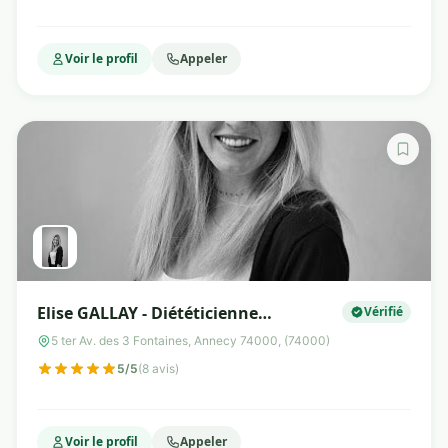
Voir le profil
Appeler
Elise GALLAY - Diététicienne
Vérifié
Nutritionniste - Annecy / Thônes
5 ter Av. des 3 Fontaines, Annecy 74000, (74000)
5/5
(8 avis)
Voir le profil
Appeler