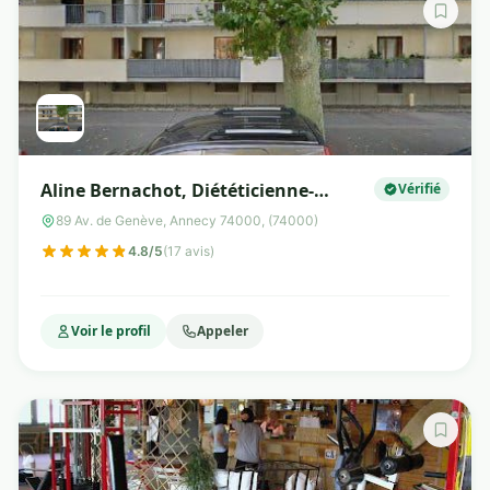
Aline Bernachot, Diététicienne-
Vérifié
Nutritionniste
89 Av. de Genève, Annecy 74000, (74000)
4.8/5
(17 avis)
Voir le profil
Appeler