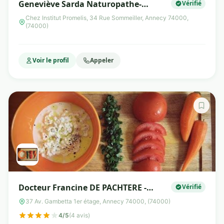
Geneviève Sarda Naturopathe-
Vérifié
Nutritionniste Annecy
Chez Institut Promelis, 34 Rue Sommeiller, Annecy 74000,
(74000)
Voir le profil
Appeler
Docteur Francine DE PACHTERE -
Vérifié
MNS2
37 Av. Gambetta 1er étage, Annecy 74000, (74000)
4/5
(4 avis)