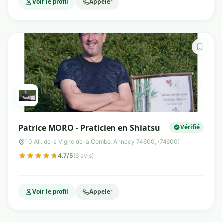
Voir le profil
Appeler
Patrice MORO - Praticien en Shiatsu
Vérifié
10 All. de la Vigne de la Combe, Annecy 74600, (74600)
4.7/5
(6 avis)
Voir le profil
Appeler