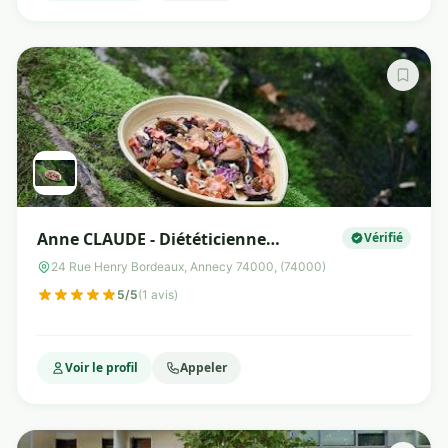
Anne CLAUDE - Diététicienne
Vérifié
épicurienne
24 Rue Henry Bordeaux, Annecy 74000, (74000)
5/5
(1 avis)
Voir le profil
Appeler