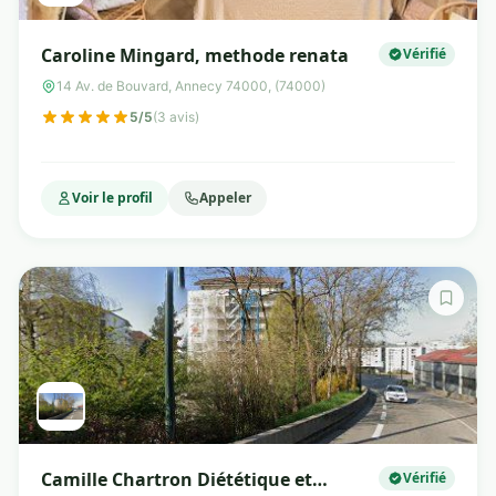
Caroline Mingard, methode renata
Vérifié
14 Av. de Bouvard, Annecy 74000, (74000)
5/5
(3 avis)
Voir le profil
Appeler
Camille Chartron Diététique et
Vérifié