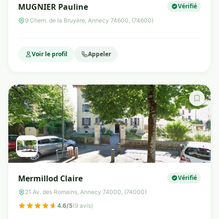
MUGNIER Pauline
Vérifié
9 Chem. de la Bruyère, Annecy 74600, (74600)
Voir le profil
Appeler
Mermillod Claire
Vérifié
21 Av. des Romains, Annecy 74000, (74000)
4.6/5
(9 avis)