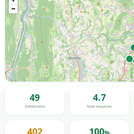
−
49
4.7
Diététiciens
Note moyenne
402
100
%