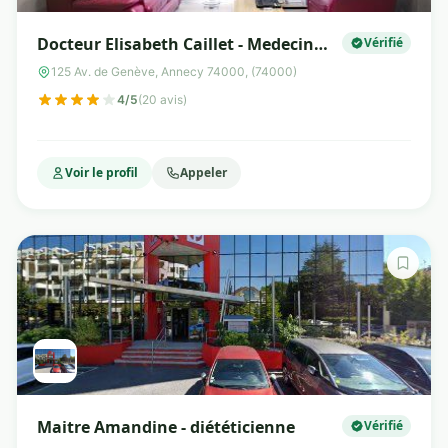
Docteur Elisabeth Caillet - Medecin
Vérifié
esthetique Annecy
125 Av. de Genève, Annecy 74000, (74000)
4/5
(20 avis)
Voir le profil
Appeler
Maitre Amandine - diététicienne
Vérifié