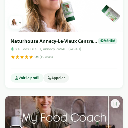
Naturhouse Annecy-Le-Vieux Centre
Vérifié
de rééquilibrage alimentaire
6 All. des Tilleuls, Annecy 74940, (74940)
5/5
(12 avis)
Voir le profil
Appeler