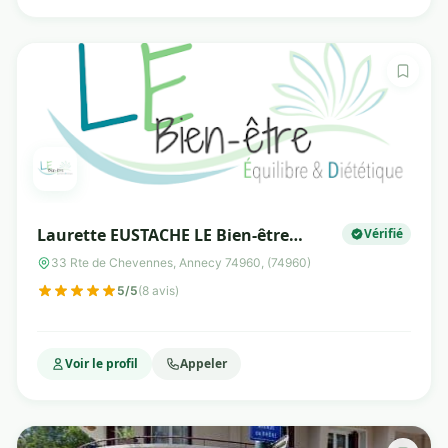
Laurette EUSTACHE LE Bien-être
Vérifié
Diététicienne Nutritionniste
33 Rte de Chevennes, Annecy 74960, (74960)
5/5
(8 avis)
Voir le profil
Appeler