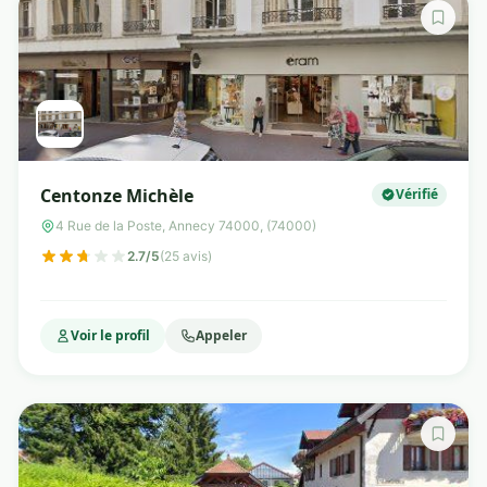
Centonze Michèle
Vérifié
4 Rue de la Poste, Annecy 74000, (74000)
2.7/5
(25 avis)
Voir le profil
Appeler