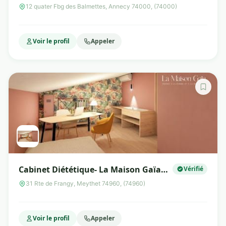
luxoponcture
12 quater Fbg des Balmettes, Annecy 74000, (74000)
Voir le profil
Appeler
Cabinet Diététique- La Maison Gaïa
Vérifié
Meythet
31 Rte de Frangy, Meythet 74960, (74960)
Voir le profil
Appeler