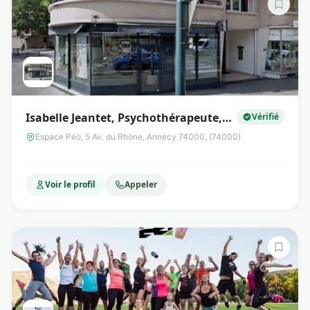
Isabelle Jeantet, Psychothérapeute,
Vérifié
Hypnose, Sophrologie Nutrition, Aix
Espace Péo, 5 Av. du Rhône, Annecy 74000, (74000)
les Bains
Voir le profil
Appeler