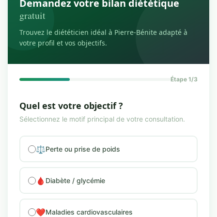
Demandez votre bilan diététique
gratuit
Trouvez le diététicien idéal à Pierre-Bénite adapté à
votre profil et vos objectifs.
Étape 1/3
Quel est votre objectif ?
Sélectionnez le motif principal de votre consultation.
⚖️
Perte ou prise de poids
🩸
Diabète / glycémie
❤️
Maladies cardiovasculaires