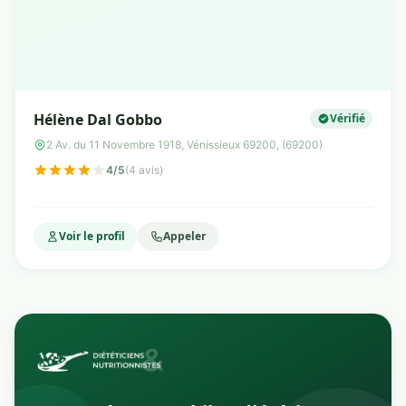
Hélène Dal Gobbo
Vérifié
2 Av. du 11 Novembre 1918, Vénissieux 69200, (69200)
4/5
(4 avis)
Voir le profil
Appeler