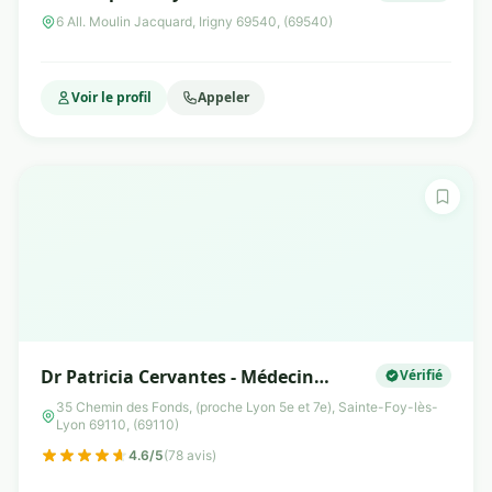
Life & Coach
6 All. Moulin Jacquard, Irigny 69540, (69540)
Voir le profil
Appeler
Dr Patricia Cervantes - Médecin
Vérifié
nutritionniste Lyon
35 Chemin des Fonds, (proche Lyon 5e et 7e), Sainte-Foy-lès-
Lyon 69110, (69110)
4.6/5
(78 avis)