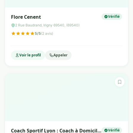
Flore Cenent
Vérifié
2 Rue Baudrand, Irigny 69540, (69540)
5/5
(2 avis)
Voir le profil
Appeler
Coach Sportif Lyon : Coach à Domicile
Vérifié