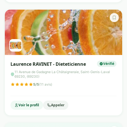
Laurence RAVINET - Dieteticienne
Vérifié
11 Avenue de Gadagne La Châtaigneraie, Saint-Genis-Laval
69230, (69230)
5/5
(11 avis)
Voir le profil
Appeler