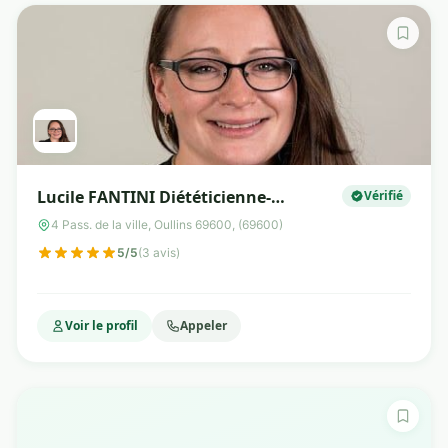
Lucile FANTINI Diététicienne-
Vérifié
Nutritionniste
4 Pass. de la ville, Oullins 69600, (69600)
5/5
(3 avis)
Voir le profil
Appeler