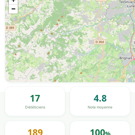
−
17
4.8
Diététiciens
Note moyenne
189
100
%