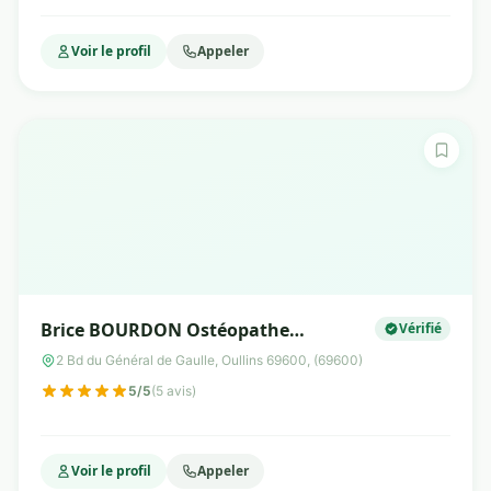
Voir le profil
Appeler
Brice BOURDON Ostéopathe
Vérifié
Posturologue Micronutritionniste
2 Bd du Général de Gaulle, Oullins 69600, (69600)
5/5
(5 avis)
Voir le profil
Appeler