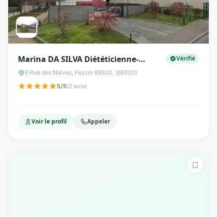
Marina DA SILVA Diététicienne-
Vérifié
nutritionniste
6 Rue des Naïves, Feyzin 69320, (69320)
5/5
(2 avis)
Voir le profil
Appeler