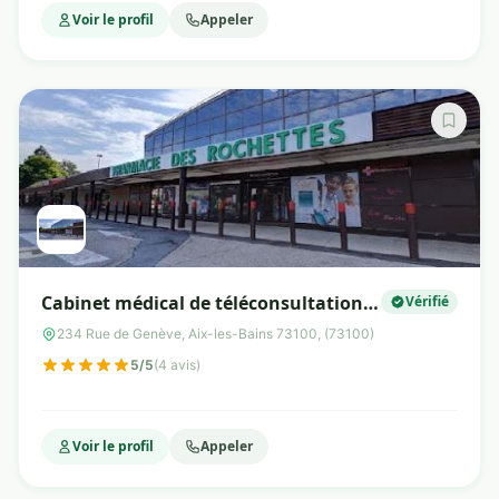
Voir le profil
Appeler
Cabinet médical de téléconsultation
Vérifié
Tessan
234 Rue de Genève, Aix-les-Bains 73100, (73100)
5/5
(4 avis)
Voir le profil
Appeler