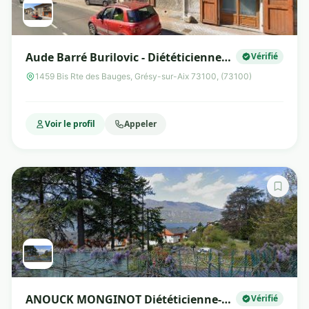
Aude Barré Burilovic - Diététicienne
Vérifié
Diplômée d'Etat à Grésy sur Aix Aix les
1459 Bis Rte des Bauges, Grésy-sur-Aix 73100, (73100)
Bains
Voir le profil
Appeler
ANOUCK MONGINOT Diététicienne-
Vérifié