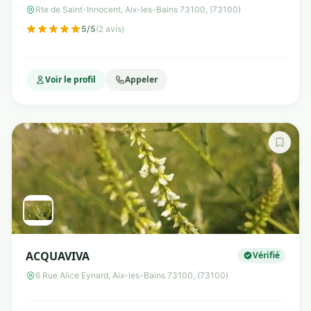
Nutritionniste diplômée d'état-
Rte de Saint-Innocent, Aix-les-Bains 73100, (73100)
consultation en ligne et à domicile
5/5
(2 avis)
Voir le profil
Appeler
ACQUAVIVA
Vérifié
6 Rue Alice Eynard, Aix-les-Bains 73100, (73100)