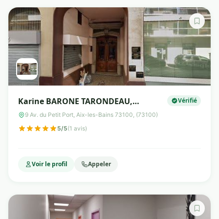
Karine BARONE TARONDEAU,
Vérifié
diététicienne nutritionniste
9 Av. du Petit Port, Aix-les-Bains 73100, (73100)
5/5
(1 avis)
Voir le profil
Appeler