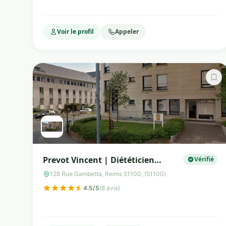
Voir le profil
Appeler
Prevot Vincent | Diététicien
Vérifié
Nutritionniste Reims
128 Rue Gambetta, Reims 51100, (51100)
4.5/5
(8 avis)