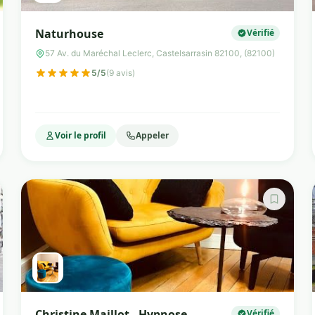
Naturhouse
Vérifié
57 Av. du Maréchal Leclerc, Castelsarrasin 82100, (82100)
5/5
(9 avis)
Voir le profil
Appeler
Christine Maillot - Hypnose -
Vérifié