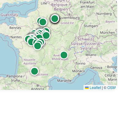
Leaflet
|
©
OSM