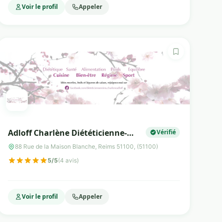
Voir le profil
Appeler
Adloff Charlène Diététicienne-
Vérifié
Nutritionniste Reims
88 Rue de la Maison Blanche, Reims 51100, (51100)
5/5
(4 avis)
Voir le profil
Appeler