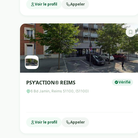
Voir le profil
Appeler
PSY’ACTION® REIMS
Vérifié
6 Bd Jamin, Reims 51100, (51100)
Voir le profil
Appeler