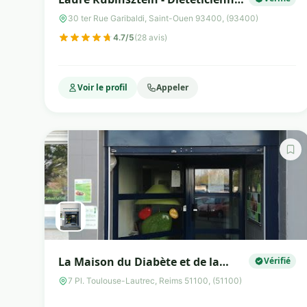
Nutritionniste
30 ter Rue Garibaldi, Saint-Ouen 93400, (93400)
4.7/5
(28 avis)
Voir le profil
Appeler
La Maison du Diabète et de la
Vérifié
Nutrition
7 Pl. Toulouse-Lautrec, Reims 51100, (51100)