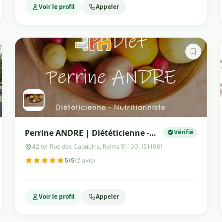
Voir le profil
Appeler
Perrine ANDRE | Diététicienne -
Vérifié
Nutritionniste
42 ter Rue des Capucins, Reims 51100, (51100)
5/5
(2 avis)
Voir le profil
Appeler