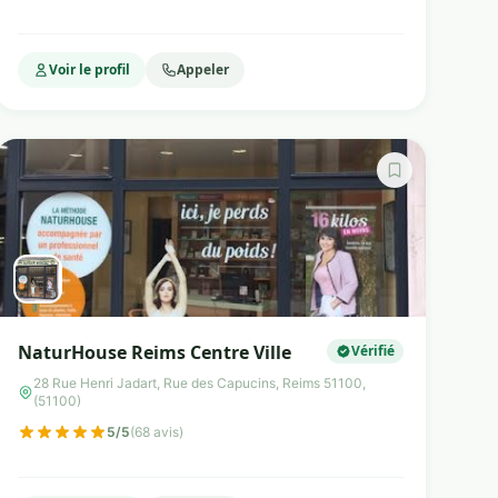
Voir le profil
Appeler
NaturHouse Reims Centre Ville
Vérifié
28 Rue Henri Jadart, Rue des Capucins, Reims 51100,
(51100)
5/5
(68 avis)