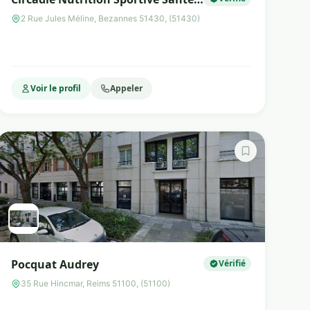
Bien-être
2 Rue Jules Méline, Bezannes 51430, (51430)
Voir le profil
Appeler
Pocquat Audrey
Vérifié
35 Rue Hincmar, Reims 51100, (51100)