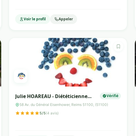
Voir le profil
Appeler
Julie HOAREAU - Diététicienne
Vérifié
Nutritionniste Reims
58 Av. du Général Eisenhower, Reims 51100, (51100)
5/5
(4 avis)