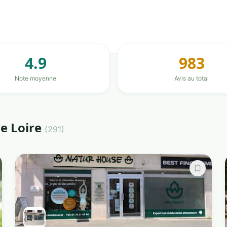
4.9
983
Note moyenne
Avis au total
de Loire
(291)