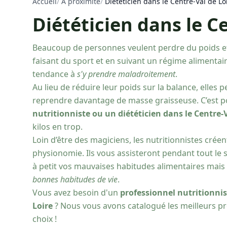
Accueil
/
À proximité
/
Diététicien dans le Centre-Val de Lo
Diététicien dans le C
Beaucoup de personnes veulent perdre du poids 
faisant du sport et en suivant un régime alimentair
tendance à
s'y prendre maladroitement
.
Au lieu de réduire leur poids sur la balance, elles
reprendre davantage de masse graisseuse. C’est p
nutritionniste ou un diététicien dans le Centre-V
kilos en trop.
Loin d’être des magiciens, les nutritionnistes crée
physionomie. Ils vous assisteront pendant tout le s
à petit vos mauvaises habitudes alimentaires mais
bonnes habitudes de vie
.
Vous avez besoin d'un
professionnel nutritionnis
Loire
? Nous vous avons catalogué les meilleurs pro
choix !