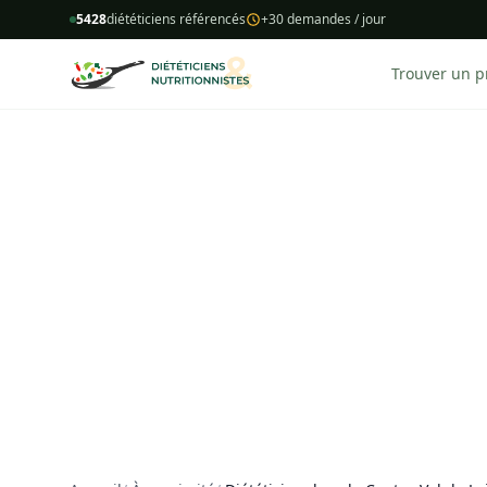
5428
diététiciens référencés
+30 demandes / jour
Trouver un p