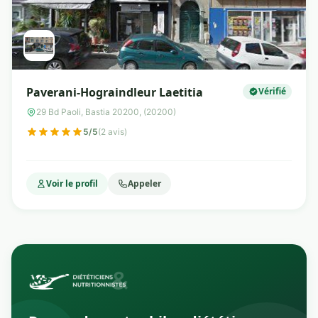
Paverani-Hograindleur Laetitia
Vérifié
29 Bd Paoli, Bastia 20200, (20200)
5/5
(2 avis)
Voir le profil
Appeler