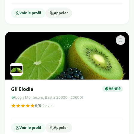
Voir le profil
Appeler
Gil Elodie
Vérifié
Logis Montesoro, Bastia 20600, (20600)
5/5
(2 avis)
Voir le profil
Appeler