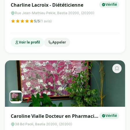
Charline Lacroix - Diététicienne
Vérifié
Rue Jean-Mathieu Pekle, Bastia 20200, (20200)
5/5
(1 avis)
Voir le profil
Appeler
Caroline Vialle Docteur en Pharmacie
Vérifié
Nutrition et Micronutrition de
38 Bd Paoli, Bastia 20200, (20200)