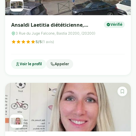
Ansaldi Laetitia diététicienne,
Vérifié
nutritionniste, hypnotherapeute et
3 Rue du Juge Falcone, Bastia 20200, (20200)
tabacologue
5/5
(1 avis)
Voir le profil
Appeler