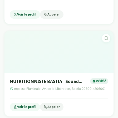
Voir le profil
Appeler
NUTRITIONNISTE BASTIA - Souad
Vérifié
SARTORI GHAZALI
Impasse Fiuminale, Av. de la Libération, Bastia 20600, (20600)
Voir le profil
Appeler