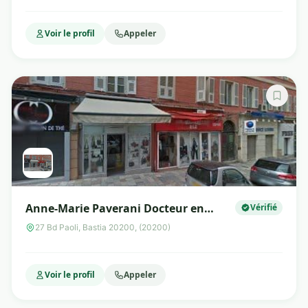
l'adulte et de l'enfant
Voir le profil
Appeler
Anne-Marie Paverani Docteur en
Vérifié
Pharmacie Micronutritionniste
27 Bd Paoli, Bastia 20200, (20200)
Voir le profil
Appeler