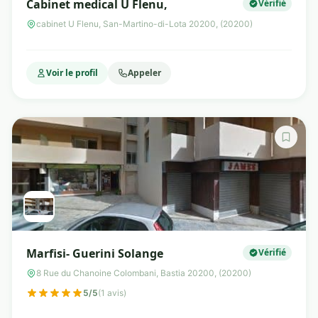
Cabinet medical U Flenu,
Vérifié
cabinet U Flenu, San-Martino-di-Lota 20200, (20200)
Voir le profil
Appeler
Marfisi- Guerini Solange
Vérifié
8 Rue du Chanoine Colombani, Bastia 20200, (20200)
5/5
(1 avis)