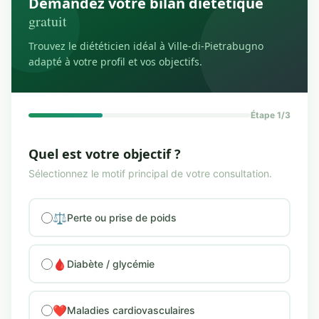
Demandez votre bilan diététique
gratuit
Trouvez le diététicien idéal à Ville-di-Pietrabugno
adapté à votre profil et vos objectifs.
Étape 1/3
Quel est votre objectif ?
Sélectionnez le motif principal de votre consultation.
⚖️
Perte ou prise de poids
🩸
Diabète / glycémie
❤️
Maladies cardiovasculaires