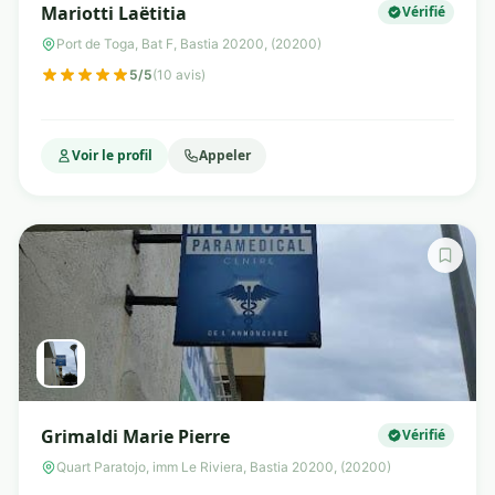
Mariotti Laëtitia
Vérifié
Port de Toga, Bat F, Bastia 20200, (20200)
5/5
(10 avis)
Voir le profil
Appeler
Grimaldi Marie Pierre
Vérifié
Quart Paratojo, imm Le Riviera, Bastia 20200, (20200)