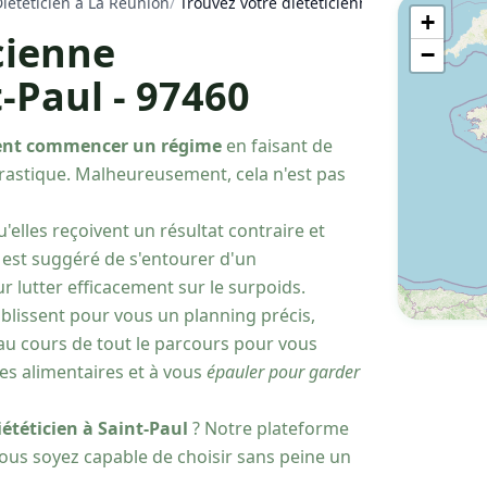
iététicien à La Réunion
/
Trouvez votre diététicienne nutritionniste
+
cienne
−
t-Paul - 97460
ent commencer un régime
en faisant de
drastique. Malheureusement, cela n'est pas
u'elles reçoivent un résultat contraire et
 est suggéré de s'entourer d'un
r lutter efficacement sur le surpoids.
ablissent pour vous un planning précis,
u cours de tout le parcours pour vous
ies alimentaires et à vous
épauler pour garder
iététicien à Saint-Paul
? Notre plateforme
 vous soyez capable de choisir sans peine un