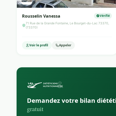
Rousselin Vanessa
Vérifié
71 Rue de la Grande Fontaine, Le Bourget-du-Lac 73370,
(73370)
Voir le profil
Appeler
Demandez votre bilan diétét
gratuit