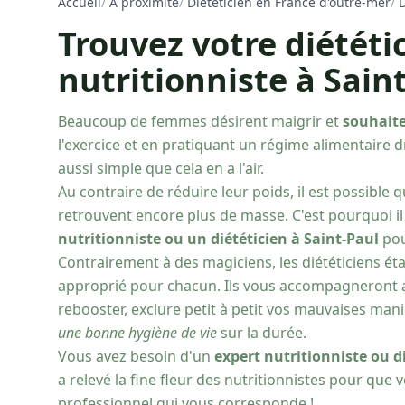
Accueil
/
À proximité
/
Diététicien en France d'outre-mer
/
D
Trouvez votre diététi
nutritionniste à Sain
Beaucoup de femmes désirent maigrir et
souhait
l'exercice et en pratiquant un régime alimentaire 
aussi simple que cela en a l'air.
Au contraire de réduire leur poids, il est possible q
retrouvent encore plus de masse. C'est pourquoi il
nutritionniste ou un diététicien à Saint-Paul
pou
Contrairement à des magiciens, les diététiciens ét
approprié pour chacun. Ils vous accompagneront a
rebooster, exclure petit à petit vos mauvaises man
une bonne hygiène de vie
sur la durée.
Vous avez besoin d'un
expert nutritionniste ou d
a relevé la fine fleur des nutritionnistes pour que
professionnel qui vous corresponde !