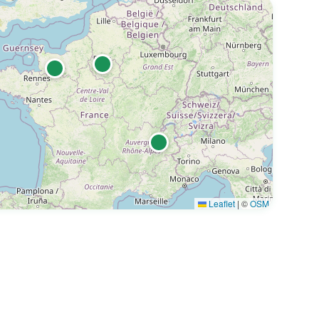
 à Saint-Paul - 97460
Leaflet
|
©
OSM