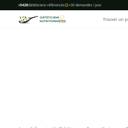
5428
diététiciens référencés
+30 demandes / jour
Trouver un p