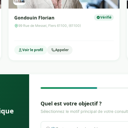
Gondouin Florian
Vérifié
99 Rue de Messei, Flers 61100, (61100)
Voir le profil
Appeler
Quel est votre objectif ?
ique
Sélectionnez le motif principal de votre consult