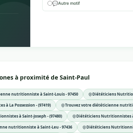
💬
Autre motif
zones à proximité de Saint-Paul
ienne nutritionniste à Saint-Louis - 97450
Diététiciens Nutrition
es à La Possession - (97419)
Trouvez votre diététicienne nutriti
ionnistes à Saint-Joseph - (97480)
Diététiciens Nutritionnistes à
nne nutritionniste à Saint-Leu - 97436
Diététiciens Nutritionni