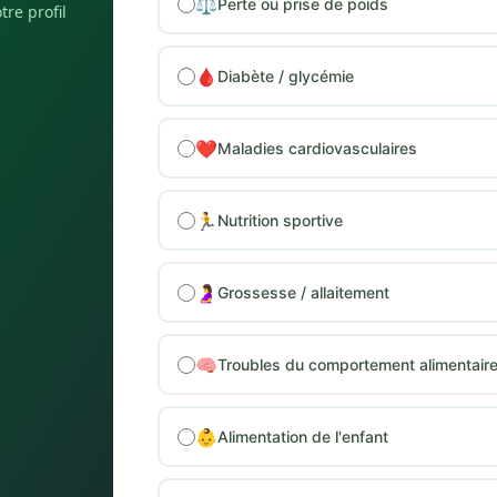
⚖️
Perte ou prise de poids
tre profil
🩸
Diabète / glycémie
❤️
Maladies cardiovasculaires
🏃
Nutrition sportive
🤰
Grossesse / allaitement
🧠
Troubles du comportement alimentair
👶
Alimentation de l'enfant