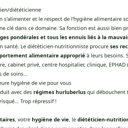
cien/diététicienne
 s'alimenter et le respect de l’hygiène alimentaire so
e clé dans ce domaine. Sa fonction est aussi bien pré
ges pondérales et tous les ennuis liés à la mauvai
santé. Le diététicien-nutritionniste procure
ses re
portement alimentaire approprié
à leurs besoins.
aire, cabinet privé, centre hospitalier, clinique, EPHA
 de soins...
eure hygiène de vie pour vous
éduit avec des
régimes hurluberlus
qui débouchent to
isqué... Trop répressif !
taires
, votre
hygiène de vie
, le
diététicien-nutritio