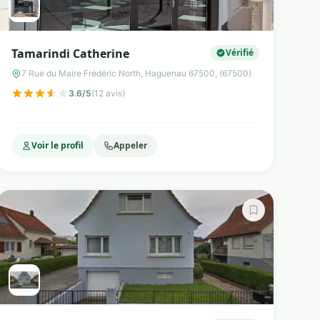
Tamarindi Catherine
Vérifié
7 Rue du Maire Frédéric North, Haguenau 67500, (67500)
3.6/5
(12 avis)
Voir le profil
Appeler