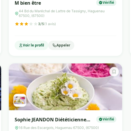
M bien être
Vérifié
44 Bd du Maréchal de Lattre de Tassigny, Haguenau
67500, (67500)
3/5
(1 avis)
Voir le profil
Appeler
Sophie JEANDON Diététicienne
Vérifié
nutritionniste
16 Rue des Escargots, Haguenau 67500, (67500)