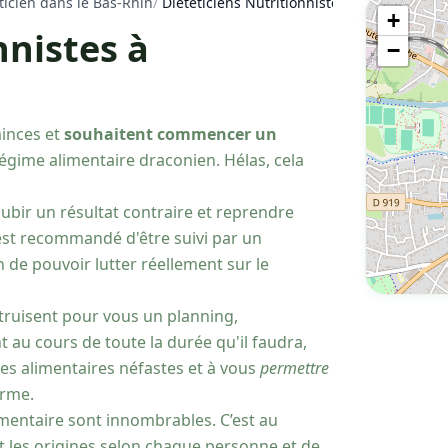
ticien dans le Bas-Rhin
/
Diététiciens Nutritionnistes à Haguenau - 
+
nnistes à
−
inces et
souhaitent commencer un
régime alimentaire draconien. Hélas, cela
subir un résultat contraire et reprendre
 est recommandé d'être suivi par un
n de pouvoir lutter réellement sur le
truisent pour vous un planning,
 au cours de toute la durée qu'il faudra,
es alimentaires néfastes et à vous
permettre
erme.
imentaire sont innombrables. C’est au
t les origines selon chaque personne et de