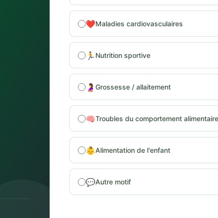
❤️
Maladies cardiovasculaires
🏃
Nutrition sportive
🤰
Grossesse / allaitement
🧠
Troubles du comportement alimentair
👶
Alimentation de l'enfant
💬
Autre motif