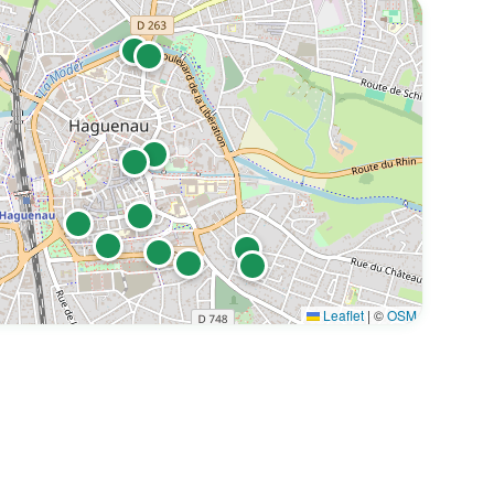
(67500)
Leaflet
|
©
OSM