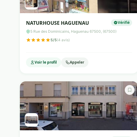
NATURHOUSE HAGUENAU
Vérifié
5 Rue des Dominicains, Haguenau 67500, (67500)
5/5
(4 avis)
Voir le profil
Appeler