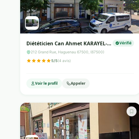
Diététicien Can Ahmet KARAYEL-
Vérifié
CENTMED
212 Grand Rue, Haguenau 67500, (67500)
5/5
(4 avis)
Voir le profil
Appeler