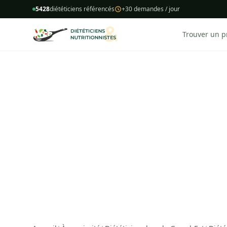
5428
diététiciens référencés
+30 demandes / jour
Trouver un p