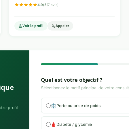
4.9/5
(7 avis)
Voir le profil
Appeler
Quel est votre objectif ?
ique
Sélectionnez le motif principal de votre consult
⚖️
Perte ou prise de poids
tre profil
🩸
Diabète / glycémie