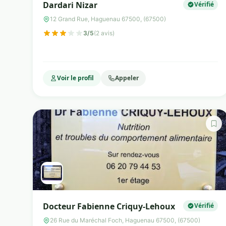
Dardari Nizar
Vérifié
12 Grand Rue, Haguenau 67500, (67500)
3/5
(2 avis)
Voir le profil
Appeler
Docteur Fabienne Criquy-Lehoux
Vérifié
26 Rue du Maréchal Foch, Haguenau 67500, (67500)