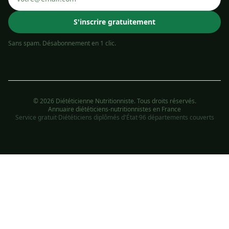
S'inscrire gratuitement
Sans spam. Désabonnement en 1 clic.
© 2026 Diététicienne Nutritionniste. Tous droits réservés.
Annuaire diététiciens-nutritionnistes en France
Service gratuit
·
Diététiciens diplômés d'État
·
96 départements couverts