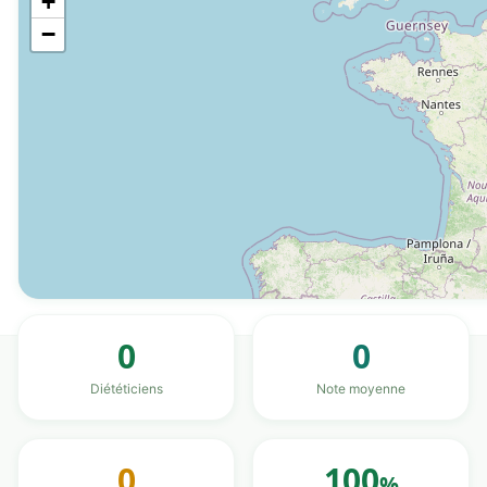
+
−
0
0
Diététiciens
Note moyenne
0
100
%