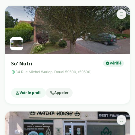
So' Nutri
Vérifié
34 Rue Michel Warlop, Douai 59500, (59500)
Voir le profil
Appeler