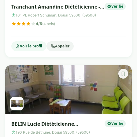
Tranchant Amandine Diététicienne -
Vérifié
Nutritionniste NOUVEAU CABINET AU
101 Pl. Robert Schuman, Douai 59500, (59500)
101 PLACE ROBERT SHUMAN
4/5
(4 avis)
Voir le profil
Appeler
BELIN Lucie Diététicienne
Vérifié
nutritionniste
190 Rue de Béthune, Douai 59500, (59500)