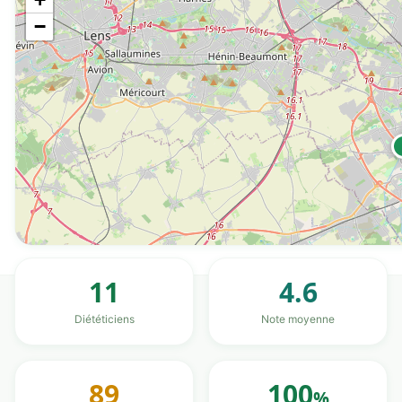
−
11
4.6
Diététiciens
Note moyenne
89
100
%