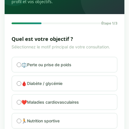
profil et vos objectifs.
Étape 1/3
Quel est votre objectif ?
Sélectionnez le motif principal de votre consultation.
⚖️
Perte ou prise de poids
🩸
Diabète / glycémie
❤️
Maladies cardiovasculaires
🏃
Nutrition sportive