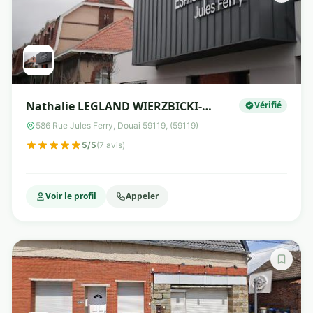
Nathalie LEGLAND WIERZBICKI-
Vérifié
Diététicienne & Nutritionniste
586 Rue Jules Ferry, Douai 59119, (59119)
5/5
(7 avis)
Voir le profil
Appeler