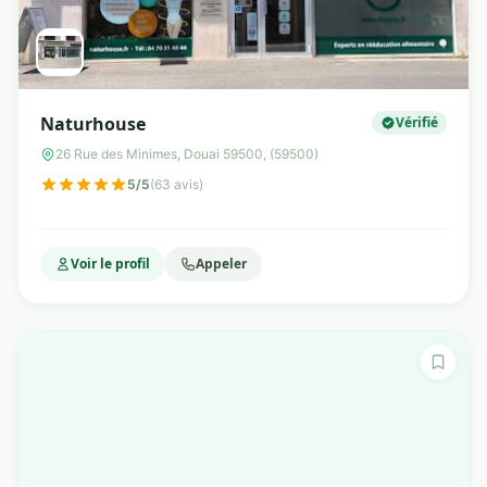
Naturhouse
Vérifié
26 Rue des Minimes, Douai 59500, (59500)
5/5
(63 avis)
Voir le profil
Appeler