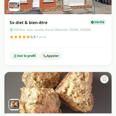
So diet & bien-être
Vérifié
748 Rue Jean Jaurès, Roost-Warendin 59286, (59286)
5/5
(1 avis)
Voir le profil
Appeler