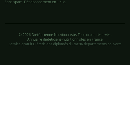
Sans spam. Désabonnement en 1 clic.
© 2026 Diététicienne Nutritionniste. Tous droits réservés.
Annuaire diététiciens-nutritionnistes en France
Service gratuit
·
Diététiciens diplômés d'État
·
96 départements couverts