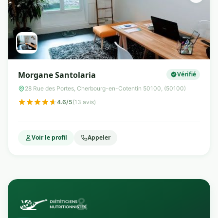
Morgane Santolaria
Vérifié
28 Rue des Portes, Cherbourg-en-Cotentin 50100, (50100)
4.6/5
(13 avis)
Voir le profil
Appeler