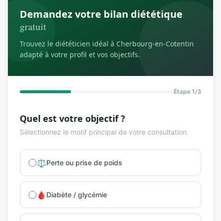
Demandez votre bilan diététique
gratuit
Trouvez le diététicien idéal à Cherbourg-en-Cotentin
adapté à votre profil et vos objectifs.
Étape 1/3
Quel est votre objectif ?
Sélectionnez le motif principal de votre consultation.
⚖️
Perte ou prise de poids
🩸
Diabète / glycémie