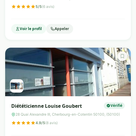
5/5
(6 avis)
Voir le profil
Appeler
Diététicienne Louise Goubert
Vérifié
28 Quai Alexandre III, Cherbourg-en-Cotentin 50100, (50100)
4.9/5
(8 avis)