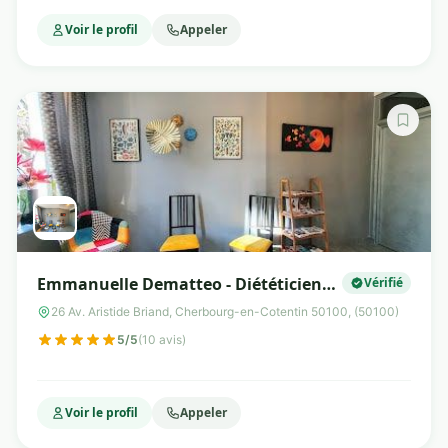
Voir le profil
Appeler
Emmanuelle Dematteo - Diététicienne
Vérifié
& Nutritionniste - Cabinet CONTRE-
26 Av. Aristide Briand, Cherbourg-en-Cotentin 50100, (50100)
POIDS
5/5
(10 avis)
Voir le profil
Appeler