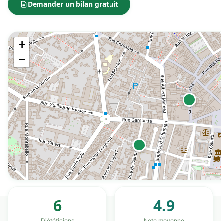
Demander un bilan gratuit
+
−
6
4.9
Diététiciens
Note moyenne