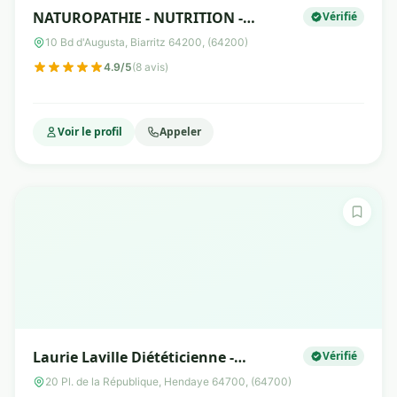
NATUROPATHIE - NUTRITION -
Vérifié
HYPNOSE ERICKSONIENNE - SANTÉ
10 Bd d'Augusta, Biarritz 64200, (64200)
NATURELLE
4.9/5
(8 avis)
Voir le profil
Appeler
Laurie Laville Diététicienne -
Vérifié
Nutritionniste Hendaye
20 Pl. de la République, Hendaye 64700, (64700)