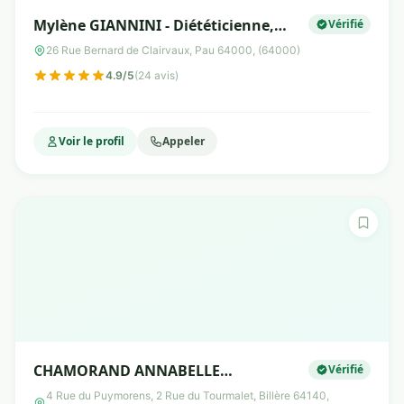
Mylène GIANNINI - Diététicienne,
Vérifié
Nutritionniste - Pau, Pyrénées-
26 Rue Bernard de Clairvaux, Pau 64000, (64000)
Atlantiques
4.9/5
(24 avis)
Voir le profil
Appeler
CHAMORAND ANNABELLE
Vérifié
Diététicienne-Nutritionniste-
4 Rue du Puymorens, 2 Rue du Tourmalet, Billère 64140,