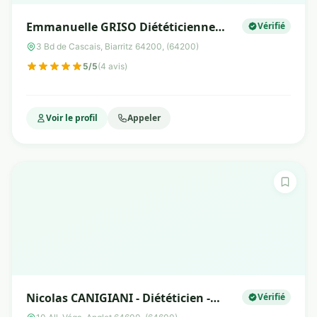
Emmanuelle GRISO Diététicienne
Vérifié
nutritionniste
3 Bd de Cascais, Biarritz 64200, (64200)
5/5
(4 avis)
Voir le profil
Appeler
Nicolas CANIGIANI - Diététicien -
Vérifié
Nutrition du sport