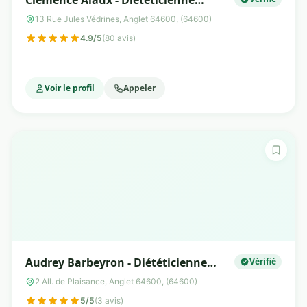
Clémence Alaux - Diététicienne
Nutritionniste Anglet
13 Rue Jules Védrines, Anglet 64600, (64600)
4.9/5
(80 avis)
Voir le profil
Appeler
Audrey Barbeyron - Diététicienne
Vérifié
Nutritionniste Anglet
2 All. de Plaisance, Anglet 64600, (64600)
5/5
(3 avis)