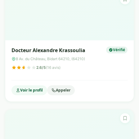
Docteur Alexandre Krassoulia
Vérifié
8 Av. du Château, Bidart 64210, (64210)
2.6/5
(16 avis)
Voir le profil
Appeler