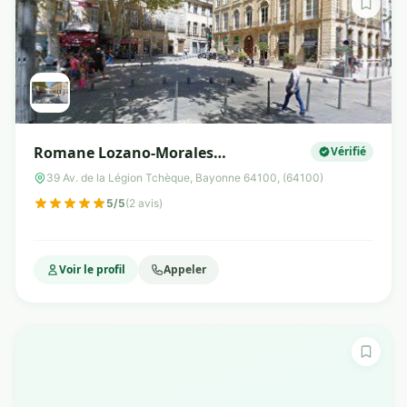
Romane Lozano-Morales
Vérifié
Diététicienne/Nutritionniste
39 Av. de la Légion Tchèque, Bayonne 64100, (64100)
5/5
(2 avis)
Voir le profil
Appeler