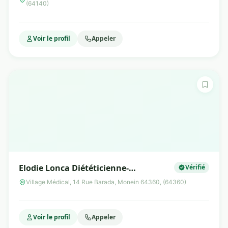
(64140)
Tabacologue
Voir le profil
Appeler
Elodie Lonca Diététicienne-
Vérifié
Nutritionniste
Village Médical, 14 Rue Barada, Monein 64360, (64360)
Voir le profil
Appeler