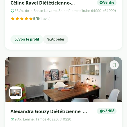
Céline Ravel Diététicienne-
Vérifié
nutritionniste
56 Av. de la Basse Navarre, Saint-Pierre-d'Irube 64990, (64990)
5/5
(1 avis)
Voir le profil
Appeler
Alexandra Gouzy Diététicienne -
Vérifié
Nutritionniste
9 Av. Lénine, Tarnos 40220, (40220)