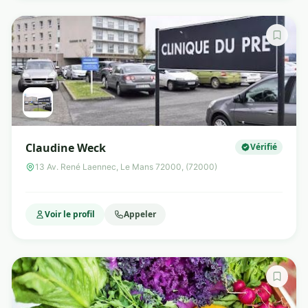
Claudine Weck
Vérifié
13 Av. René Laennec, Le Mans 72000, (72000)
Voir le profil
Appeler