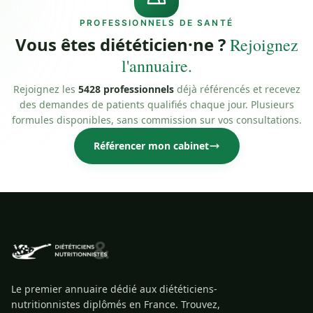
PROFESSIONNELS DE SANTÉ
Vous êtes diététicien·ne ?
Rejoignez
l'annuaire.
Rejoignez les
5428 professionnels
déjà référencés et recevez
des demandes de patients qualifiés chaque jour. Plusieurs
formules disponibles, sans commission sur vos consultations.
Référencer mon cabinet
Le premier annuaire dédié aux diététiciens-
nutritionnistes diplômés en France. Trouvez,