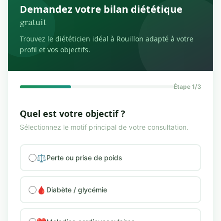
Demandez votre bilan diététique
gratuit
Trouvez le diététicien idéal à Rouillon adapté à votre
profil et vos objectifs.
Étape 1/3
Quel est votre objectif ?
Sélectionnez le motif principal de votre consultation.
⚖️
Perte ou prise de poids
🩸
Diabète / glycémie