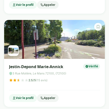
Voir le profil
Appeler
Jestin-Depond Marie-Annick
Vérifié
3 Rue Molière, Le Mans 72100, (72100)
2.5/5
(15 avis)
Voir le profil
Appeler