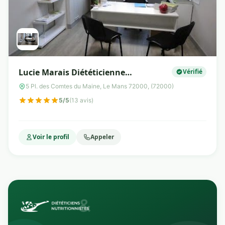
Lucie Marais Diététicienne
Vérifié
Nutritionniste
5 Pl. des Comtes du Maine, Le Mans 72000, (72000)
5/5
(13 avis)
Voir le profil
Appeler