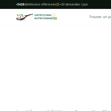
5428
diététiciens référencés
+30 demandes / jour
Trouver un p