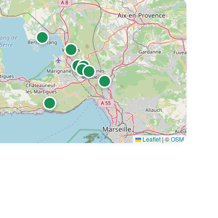
tionnistes à Marignane - (13700)
Leaflet
|
©
OSM