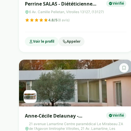
Perrine SALAS - Diététicienne
Vérifié
Vitrolles
6 Av. Camille Pelletan, Vitrolles 13127, (13127)
4.8/5
(8 avis)
Voir le profil
Appeler
Anne-Cécile Delaunay -
Vérifié
Diététicienne Nutritionniste
21 avenue Lamartine Centre paramédical Le Mirabeau ZA
de l'Agavon limitrophe Vitrolles, 21 Av. Lamartine, Les
Tabacologue