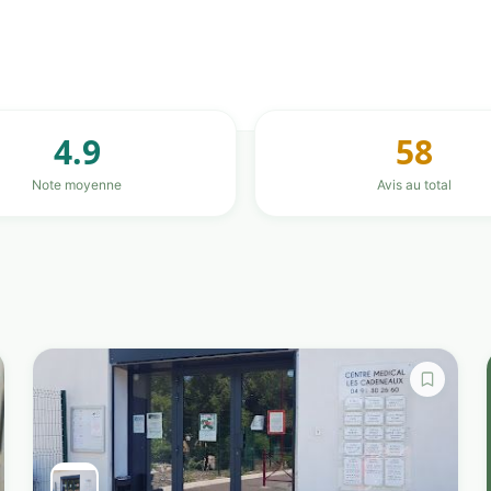
4.9
58
Note moyenne
Avis au total