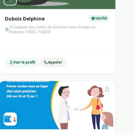
Dubois Delphine
Vérifié
12 impasse des collets de la bonne mere, Ensuès-la-
Redonne 13820, (13820)
Voir le profil
Appeler