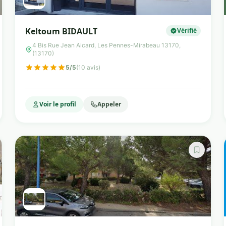
Keltoum BIDAULT
Vérifié
4 Bis Rue Jean Aicard, Les Pennes-Mirabeau 13170,
(13170)
5/5
(10 avis)
Voir le profil
Appeler