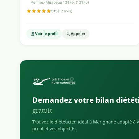
Pennes-Mirabeau 13170, (13170)
5/5
(12 avis)
Voir le profil
Appeler
Demandez votre bilan diétét
gratuit
Trouvez le diététicien idéal à Marignane adapté à 
profil et vos objectifs.