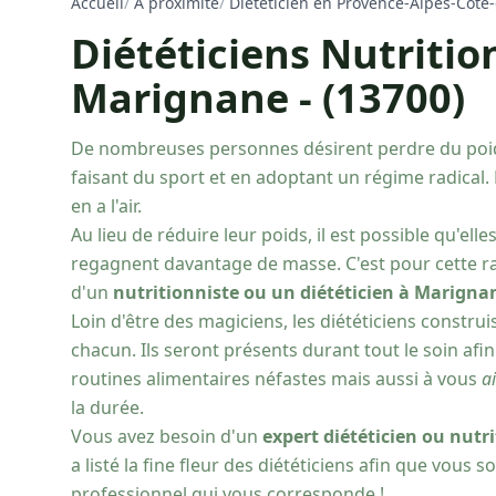
Accueil
/
À proximité
/
Diététicien en Provence-Alpes-Côte-
Diététiciens Nutritio
Marignane - (13700)
De nombreuses personnes désirent perdre du poi
faisant du sport et en adoptant un régime radical. 
en a l'air.
Au lieu de réduire leur poids, il est possible qu'elle
regagnent davantage de masse. C'est pour cette r
d'un
nutritionniste ou un diététicien à Marigna
Loin d'être des magiciens, les diététiciens constru
chacun. Ils seront présents durant tout le soin afi
routines alimentaires néfastes mais aussi à vous
a
la durée.
Vous avez besoin d'un
expert diététicien ou nutr
a listé la fine fleur des diététiciens afin que vous
professionnel qui vous corresponde !