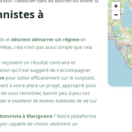
d'Azur
/
Diététicien dans les Bouches-du-Rhône
/
Diététiciens Nutri
+
nnistes à
−
ds et
désirent démarrer un régime
en
Hélas, cela n'est pas aussi simple que cela
s reçoivent un résultat contraire et
aison qu'il est suggéré de s'accompagner
ne
pour lutter efficacement sur le surpoids.
isent à votre place un projet, approprié pour
n de vous remotiver, bannir peu à peu vos
ider à maintenir de bonnes habitudes de vie
sur
itionniste à Marignane
? Notre plateforme
 soyez capable de choisir aisément un