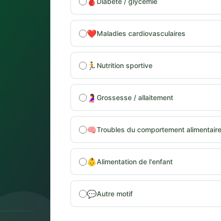
🩸
Diabète / glycémie
❤️
Maladies cardiovasculaires
🏃
Nutrition sportive
🤰
Grossesse / allaitement
🧠
Troubles du comportement alimentair
👶
Alimentation de l'enfant
💬
Autre motif