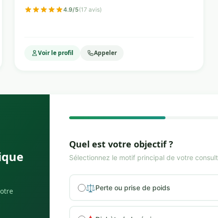
4.9/5
(17 avis)
Voir le profil
Appeler
Quel est votre objectif ?
ique
Sélectionnez le motif principal de votre consult
⚖️
Perte ou prise de poids
votre