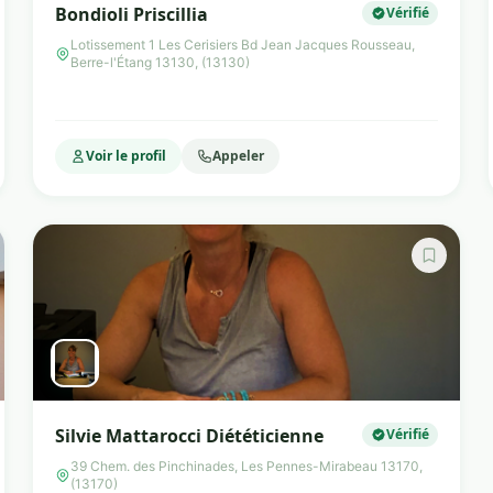
Bondioli Priscillia
Vérifié
Lotissement 1 Les Cerisiers Bd Jean Jacques Rousseau,
Berre-l'Étang 13130, (13130)
Voir le profil
Appeler
Silvie Mattarocci Diététicienne
Vérifié
39 Chem. des Pinchinades, Les Pennes-Mirabeau 13170,
(13170)