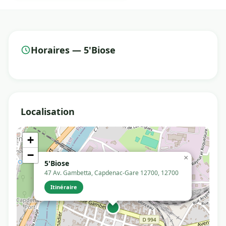
Horaires — 5'Biose
Localisation
+
−
×
5'Biose
47 Av. Gambetta, Capdenac-Gare 12700, 12700
Itinéraire