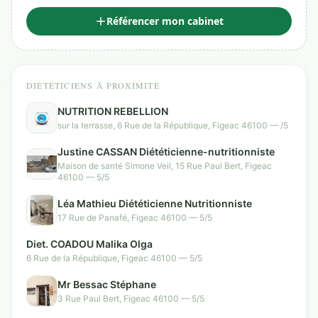
Référencer mon cabinet
DIÉTÉTICIENS À PROXIMITÉ
NUTRITION REBELLION
sur la terrasse, 6 Rue de la République, Figeac 46100 — /5
Justine CASSAN Diététicienne-nutritionniste
Maison de santé Simone Veil, 15 Rue Paul Bert, Figeac
46100 — 5/5
Léa Mathieu Diététicienne Nutritionniste
17 Rue de Panafé, Figeac 46100 — 5/5
Diet. COADOU Malika Olga
6 Rue de la République, Figeac 46100 — 5/5
Mr Bessac Stéphane
3 Rue Paul Bert, Figeac 46100 — 5/5