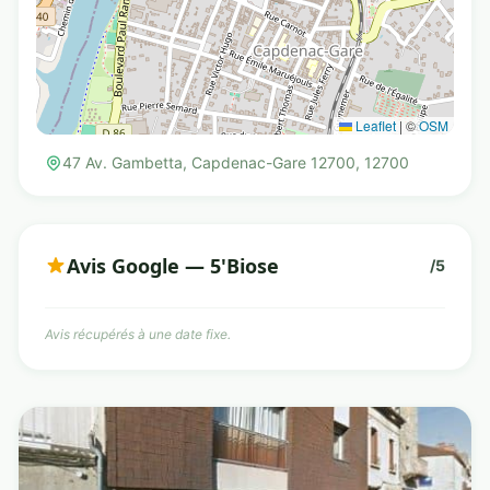
Leaflet
|
©
OSM
47 Av. Gambetta, Capdenac-Gare 12700, 12700
Avis Google — 5'Biose
/5
Avis récupérés à une date fixe.