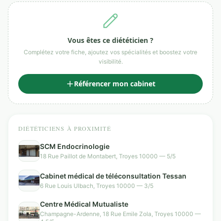
Vous êtes ce diététicien ?
Complétez votre fiche, ajoutez vos spécialités et boostez votre
visibilité.
Référencer mon cabinet
DIÉTÉTICIENS À PROXIMITÉ
SCM Endocrinologie
18 Rue Paillot de Montabert, Troyes 10000 — 5/5
Cabinet médical de téléconsultation Tessan
6 Rue Louis Ulbach, Troyes 10000 — 3/5
Centre Médical Mutualiste
Champagne-Ardenne, 18 Rue Emile Zola, Troyes 10000 —