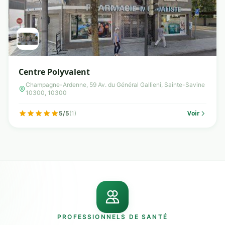
Centre Polyvalent
Champagne-Ardenne, 59 Av. du Général Gallieni, Sainte-Savine
10300, 10300
Voir
5/5
(1)
PROFESSIONNELS DE SANTÉ