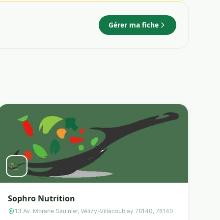
Gérer ma fiche
Sophro Nutrition
13 Av. Morane Saulnier, Vélizy-Villacoublay 78140, 78140