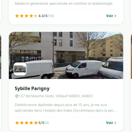
Médecin généraliste spécialisée en nutrition et diabétologie
Voir
4.4/5
(16)
Sybille Parigny
137 Bd Maxime Gorki, Villejuif 94800, 94800
Diététicienne diplômée depuis plus de 10 ans, je me suis
spécialisée dans l'emploi des Index Glycémiques dans la perte
d...
Voir
5/5
(4)