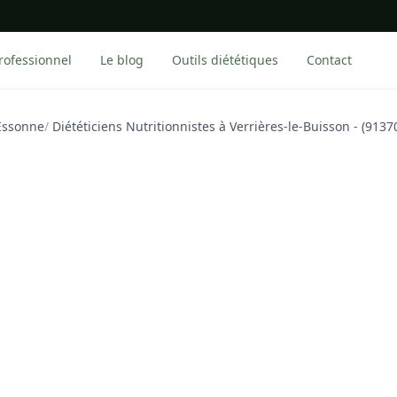
rofessionnel
Le blog
Outils diététiques
Contact
 Essonne
/
Diététiciens Nutritionnistes à Verrières-le-Buisson - (9137