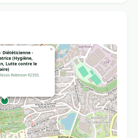
×
 Diététicienne -
trice (Hygiène,
n, Lutte contre le
aire)
Plessis-Robinson 92350,