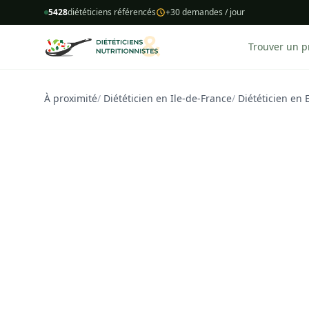
5428
diététiciens référencés
+30 demandes / jour
Trouver un p
À proximité
/
Diététicien en Ile-de-France
/
Diététicien en