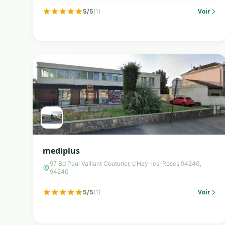
Voir
5/5
(1)
mediplus
97 Bd Paul Vaillant Couturier, L'Haÿ-les-Roses 94240,
94240
Voir
5/5
(1)