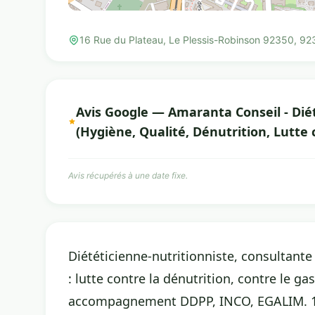
16 Rue du Plateau, Le Plessis-Robinson 92350, 9
Avis Google — Amaranta Conseil - Dié
(Hygiène, Qualité, Dénutrition, Lutte 
Avis récupérés à une date fixe.
Diététicienne-nutritionniste, consultante
: lutte contre la dénutrition, contre le ga
accompagnement DDPP, INCO, EGALIM. 18 a