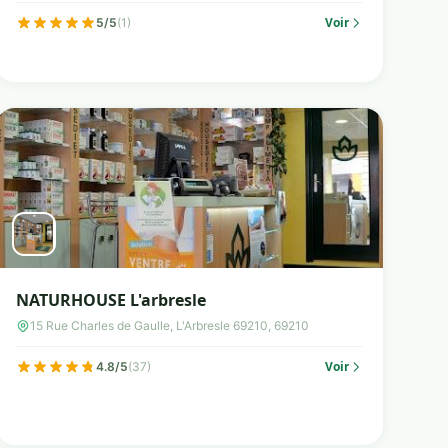
Voir
5/5
(1)
NATURHOUSE L'arbresle
15 Rue Charles de Gaulle, L'Arbresle 69210, 69210
Voir
4.8/5
(37)