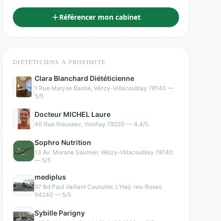
Référencer mon cabinet
DIÉTÉTICIENS À PROXIMITÉ
Clara Blanchard Diététicienne
1 Rue Maryse Bastié, Vélizy-Villacoublay 78140 —
5/5
Docteur MICHEL Laure
40 Rue Rieussec, Viroflay 78220 — 4.4/5
Sophro Nutrition
13 Av. Morane Saulnier, Vélizy-Villacoublay 78140
— 5/5
mediplus
97 Bd Paul Vaillant Couturier, L'Haÿ-les-Roses
94240 — 5/5
Sybille Parigny