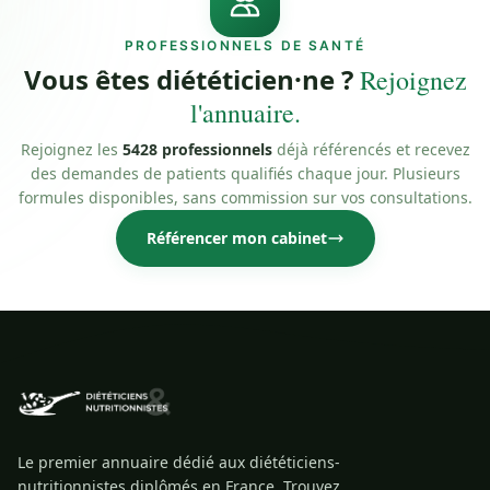
PROFESSIONNELS DE SANTÉ
Vous êtes diététicien·ne ?
Rejoignez
l'annuaire.
Rejoignez les
5428 professionnels
déjà référencés et recevez
des demandes de patients qualifiés chaque jour. Plusieurs
formules disponibles, sans commission sur vos consultations.
Référencer mon cabinet
Le premier annuaire dédié aux diététiciens-
nutritionnistes diplômés en France. Trouvez,