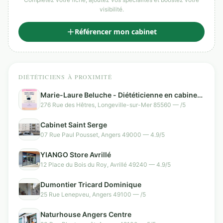
visibilité.
Référencer mon cabinet
DIÉTÉTICIENS À PROXIMITÉ
Marie-Laure Beluche - Diététicienne en cabinet
et à domicile
276 Rue des Hêtres, Longeville-sur-Mer 85560 — /5
Cabinet Saint Serge
07 Rue Paul Pousset, Angers 49000 — 4.9/5
YIANGO Store Avrillé
12 Place du Bois du Roy, Avrillé 49240 — 4.9/5
Dumontier Tricard Dominique
25 Rue Lenepveu, Angers 49100 — /5
Naturhouse Angers Centre