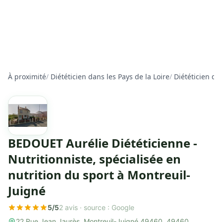
À proximité
/
Diététicien dans les Pays de la Loire
/
Diététicien da
BEDOUET Aurélie Diététicienne -
Nutritionniste, spécialisée en
nutrition du sport à Montreuil-
Juigné
5/5
2 avis ·
source : Google
22 Rue Jean Jaurès, Montreuil-Juigné 49460, 49460