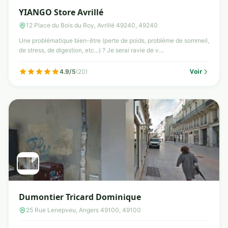
YIANGO Store Avrillé
12 Place du Bois du Roy, Avrillé 49240, 49240
Une problématique bien-être (perte de poids, problème de sommeil,
de stress, de digestion, etc...) ? Je serai ravie de v...
Voir
4.9/5
(20)
Dumontier Tricard Dominique
25 Rue Lenepveu, Angers 49100, 49100