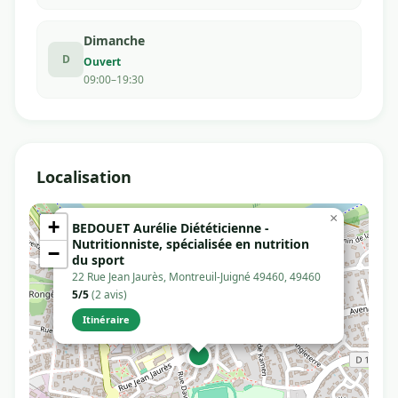
Dimanche
D
Ouvert
09:00–19:30
Localisation
×
+
BEDOUET Aurélie Diététicienne -
Nutritionniste, spécialisée en nutrition
−
du sport
22 Rue Jean Jaurès, Montreuil-Juigné 49460, 49460
5/5
(2 avis)
Itinéraire