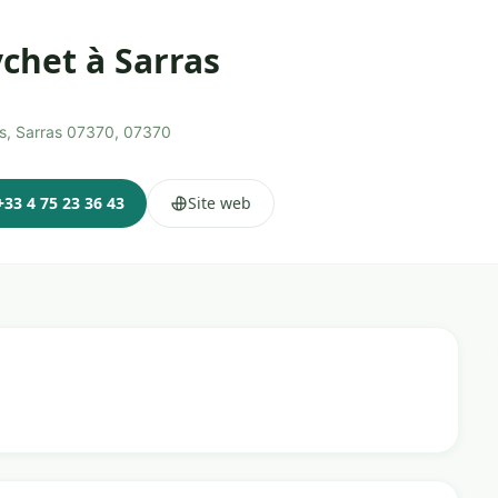
ychet à Sarras
es, Sarras 07370, 07370
+33 4 75 23 36 43
Site web