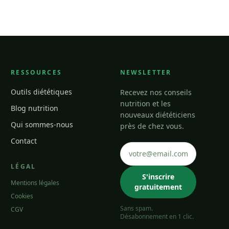
RESSOURCES
NEWSLETTER
Outils diététiques
Recevez nos conseils
nutrition et les
Blog nutrition
nouveaux diététiciens
Qui sommes-nous
près de chez vous.
Contact
LÉGAL
S'inscrire
Mentions légales
gratuitement
Cookies
Sans spam.
CGV
Désabonnement en 1 clic.