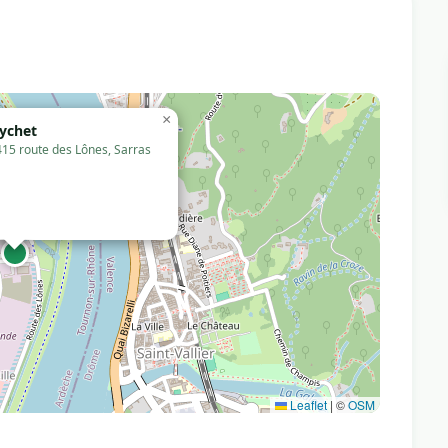
×
eychet
415 route des Lônes, Sarras
Leaflet
|
©
OSM