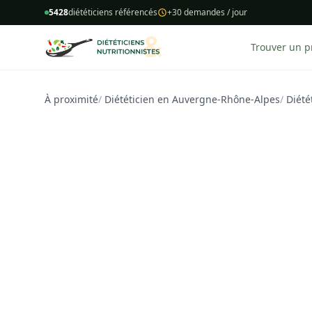
5428
diététiciens référencés
+30 demandes / jour
Trouver un p
À proximité
/
Diététicien en Auvergne-Rhône-Alpes
/
Diété