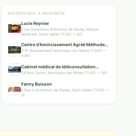
DIÉTÉTICIENS À PROXIMITÉ
Lucie Reynier
2 rue Genevieve Anthonioz de Gaulle, Maison
Médicale, Saint-Vallier 71230 — 5/5
Centre d'Amincissement Agréé Méthode
Laurand
3 Pl. Beaubernard, Montceau-les-Mines 71300 —
4.8/5
Cabinet médical de téléconsultation
Tessan
38 Rue Carnot, Montceau-les-Mines 71300 — 5/5
Fanny Buisson
2 Rue G Anthonioz de Gaulle, Saint-Vallier 71230 —
/5