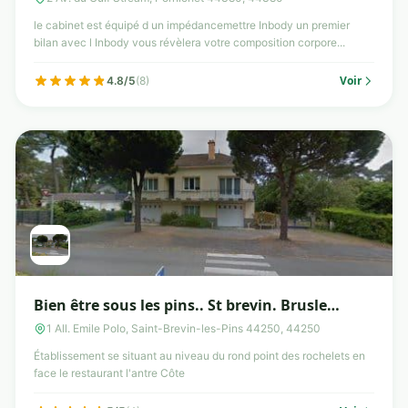
le cabinet est équipé d un impédancemettre Inbody un premier
bilan avec l Inbody vous révèlera votre composition corpore...
Voir
4.8/5
(8)
Bien être sous les pins.. St brevin. Brusle
magali
1 All. Emile Polo, Saint-Brevin-les-Pins 44250, 44250
Établissement se situant au niveau du rond point des rochelets en
face le restaurant l'antre Côte