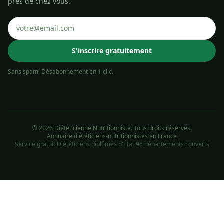
près de chez vous.
S'inscrire gratuitement
Sans spam. Désabonnement en 1 clic.
© 2026 Diététicienne Nutritionniste. Tous droits réservés.
Annuaire diététiciens-nutritionnistes en France
Service gratuit
·
Diététiciens diplômés d'État
·
96 départements couverts