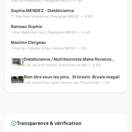
3 Bd du Roussillon, Perpignan 66000 — 5/5
Sophie MENDEZ - Diététicienne
17 Rue Rem Villeneuve, Perpignan 66000 — 4.8/5
Rameau Sophie
1 Rue Maréchal Foch, Perpignan 66000 — 4.4/5
Maxime Clergeau
7 Rue du Château d'Eau, Alénya 66200 — 5/5
Diététicienne / Nutritionniste Mahe florence
Pornichet
2 Av. du Gulf Stream, Pornichet 44380 — 4.8/5
Bien être sous les pins.. St brevin. Brusle magali
1 All. Emile Polo, Saint-Brevin-les-Pins 44250 — 5/5
Transparence & vérification