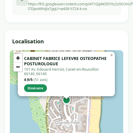
https://lh5.googleusercontent.com/p/AF1QipNODYXz2o56Om2
l7DJeoWAtjtx7gqU=w408-h724-k-no
Localisation
×
+
CABINET FABRICE LEFEVRE OSTEOPATHE
POSTUROLOGUE
−
101 Av. Edouard Herriot, Canet-en-Roussillon
66140, 66140
4.9/5
(51 avis)
Itinéraire