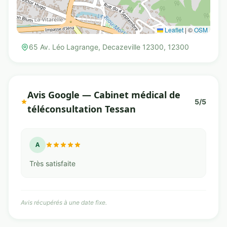
Leaflet
|
©
OSM
65 Av. Léo Lagrange, Decazeville 12300, 12300
Avis Google — Cabinet médical de
5/5
téléconsultation Tessan
A
Très satisfaite
Avis récupérés à une date fixe.