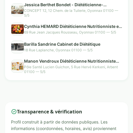
Jessica Berthet Bondet - Diététicienne-
Nutritionniste & Naturopathe
CONCEPT 12, 12 Chem. de la Tuilerie, Oyonnax 01100 —
5/5
Cynthia HEMARD Diététicienne Nutritionniste en
téléconsultation
69 Rue Jean Jacques Rousseau, Oyonnax 01100 — 5/5
Barilla Sandrine Cabinet de Diététique
18 Rue Laplanche, Oyonnax 01100 — 5/5
Manon Vendroux Diététicienne Nutritionniste
Oyonnax Arbent
Pôle Santé Lucien Guichon, 5 Rue Hervé Kerkeni, Arbent
01100 — 5/5
Transparence & vérification
Profil construit à partir de données publiques. Les
informations (coordonnées, horaires, avis) proviennent