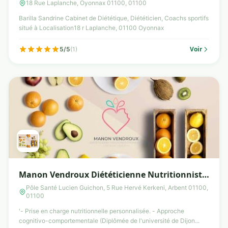
18 Rue Laplanche, Oyonnax 01100, 01100
Barilla Sandrine Cabinet de Diététique, Diététicien, Coachs sportifs
situé à Localisation18 r Laplanche, 01100 Oyonnax
Voir
5/5
(1)
Manon Vendroux Diététicienne Nutritionniste
Oyonnax Arbent
Pôle Santé Lucien Guichon, 5 Rue Hervé Kerkeni, Arbent 01100,
01100
'- Prise en charge nutritionnelle personnalisée. - Approche
cognitivo-comportementale (Diplômée de l'université de Dijon...