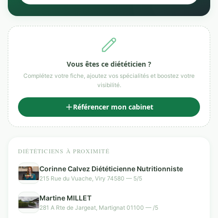
Vous êtes ce diététicien ?
Complétez votre fiche, ajoutez vos spécialités et boostez votre
visibilité.
Référencer mon cabinet
DIÉTÉTICIENS À PROXIMITÉ
Corinne Calvez Diététicienne Nutritionniste
215 Rue du Vuache, Viry 74580 — 5/5
Martine MILLET
281 A Rte de Jargeat, Martignat 01100 — /5