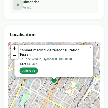
Dimanche
D
Fermé
Localisation
+
×
Cabinet médical de téléconsultation
Tessan
−
92 Cr de Verdun, Oyonnax 01100, 01100
4.8/5
(31 avis)
Itinéraire