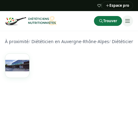
Espace pro
Trouver
À proximité
/
Diététicien en Auvergne-Rhône-Alpes
/
Diététicien d