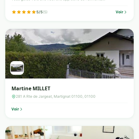
Voir
5/5
(5)
Martine MILLET
281 A Rte de Jargeat, Martignat 01100, 01100
Voir