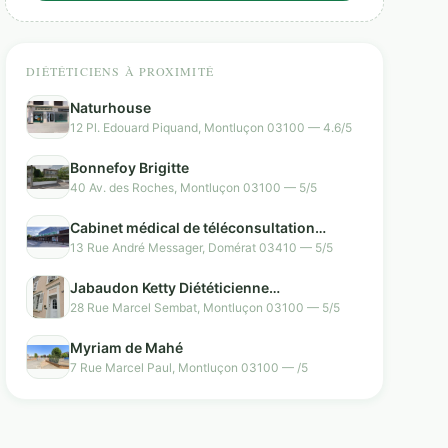
DIÉTÉTICIENS À PROXIMITÉ
Naturhouse
12 Pl. Edouard Piquand, Montluçon 03100 — 4.6/5
Bonnefoy Brigitte
40 Av. des Roches, Montluçon 03100 — 5/5
Cabinet médical de téléconsultation
Tessan
13 Rue André Messager, Domérat 03410 — 5/5
Jabaudon Ketty Diététicienne
Nutritionniste.
28 Rue Marcel Sembat, Montluçon 03100 — 5/5
Myriam de Mahé
7 Rue Marcel Paul, Montluçon 03100 — /5