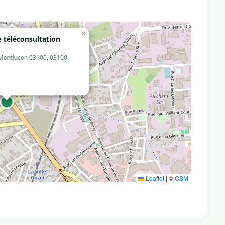
×
 téléconsultation
 Montluçon 03100, 03100
Leaflet
|
©
OSM