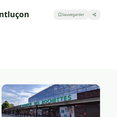
ontluçon
Sauvegarder