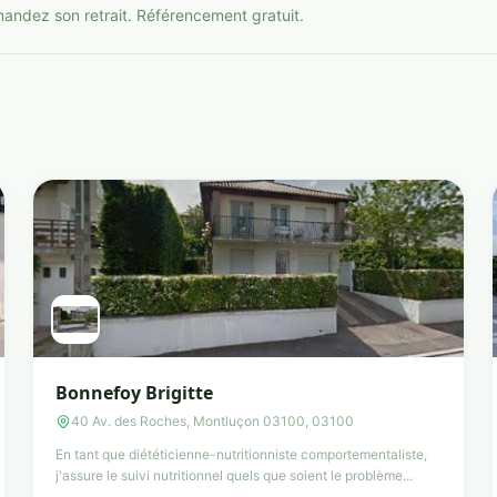
mandez son retrait. Référencement gratuit.
Bonnefoy Brigitte
40 Av. des Roches, Montluçon 03100, 03100
En tant que diététicienne-nutritionniste comportementaliste,
j'assure le suivi nutritionnel quels que soient le problème...