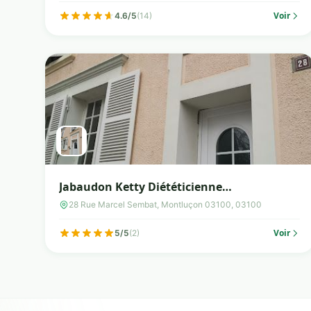
Voir
4.6/5
(14)
Jabaudon Ketty Diététicienne
Nutritionniste.
28 Rue Marcel Sembat, Montluçon 03100, 03100
Voir
5/5
(2)