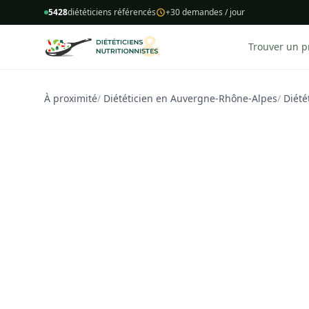
5428
diététiciens référencés
+30 demandes / jour
Trouver un p
À proximité
/
Diététicien en Auvergne-Rhône-Alpes
/
Diétét