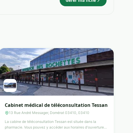
Gérer ma fiche
Cabinet médical de téléconsultation Tessan
13 Rue André Messager, Domérat 03410, 03410
La cabine de téléconsultation Tessan est située dans la
pharmacie. Vous pouvez y accéder aux horaires d'ouverture
de la ...