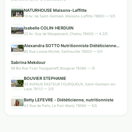
NATURHOUSE Maisons-Laffitte
19 Av. de Saint-Germain, Maisons-Laffitte 78600 — 5/5
Isabelle COLIN-HERDUIN
22 Av. Guy de Maupassant, Chatou 78400 — 4.2/5
Alexandra SOTTO Nutritionniste Diététicienne
SARTROUVILLE (78500)
80 Rue Louise Michel, Sartrouville 78500 — 5/5
Sabrina Mekdour
58 Bis Rue Yvan Tourgueneff, Bougival 78380 — /5
BOUVIER STEPHANIE
35 AVENUE PASTEUR FOURQUEUX, Saint-Germain-en-
Laye 78112 — 3/5
Betty LEFEVRE - Diététicienne, nutritionniste
43 Rue de Paris, Le Port-Marly 78560 — 5/5