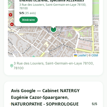
ENERGETICIENNE, Spécialité ALLERGIES
3 Rue des Louviers, Saint-Germain-en-Laye 78100,
78100
5/5
(35 avis)
Itinéraire
Leaflet
|
©
OSM
3 Rue des Louviers, Saint-Germain-en-Laye 78100,
78100
Avis Google — Cabinet NATERGY
Eugénie Cazor-Spaargaren,
NATUROPATHE - SOPHROLOGUE
5/5