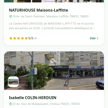
NATURHOUSE Maisons-Laffitte
19 Av. de Saint-Germain, Maisons-Laffitte 78600, 78600
Le Centre NATURHOUSE de MAISONS-LAFFITTE ne ré ouvrira
pas ses portes en 2020. L'activité Consultations diététiques et ...
Voir
5/5
(4)
Isabelle COLIN-HERDUIN
22 Av. Guy de Maupassant, Chatou 78400, 78400