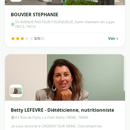
BOUVIER STEPHANIE
35 AVENUE PASTEUR FOURQUEUX, Saint-Germain-en-Laye
78112, 78112
Voir
3/5
(2)
Betty LEFEVRE - Diététicienne, nutritionniste
43 Rue de Paris, Le Port-Marly 78560, 78560
Je vous recevrai à CROISSY SUR SEINE. Concernant les