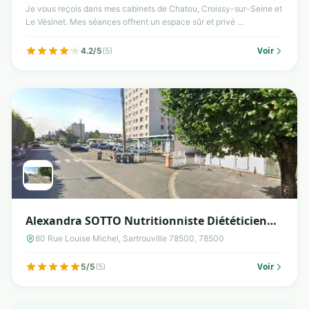
Je vous reçois dans mes cabinets de Chatou, Croissy-sur-Seine et
Le Vésinet. Mes séances offrent un espace sûr et privé ...
Voir
4.2/5
(5)
Alexandra SOTTO Nutritionniste Diététicienne
SARTROUVILLE (78500)
80 Rue Louise Michel, Sartrouville 78500, 78500
Voir
5/5
(5)