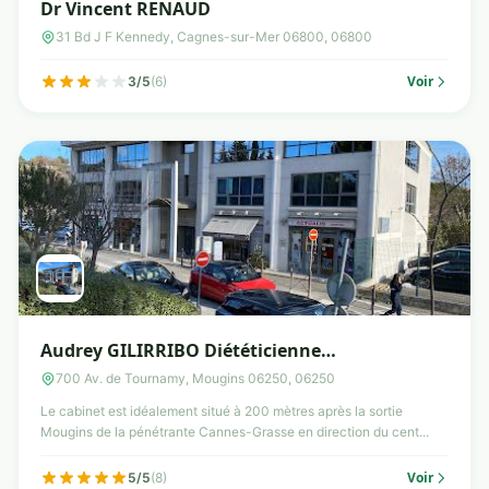
Dr Vincent RENAUD
31 Bd J F Kennedy, Cagnes-sur-Mer 06800, 06800
Voir
3/5
(6)
Audrey GILIRRIBO Diététicienne
Nutritionniste
700 Av. de Tournamy, Mougins 06250, 06250
Le cabinet est idéalement situé à 200 mètres après la sortie
Mougins de la pénétrante Cannes-Grasse en direction du cent...
Voir
5/5
(8)