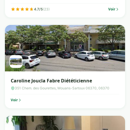
Voir
4.7/5
(23)
Caroline Joucla Fabre Diététicienne
351 Chem. des Gourettes, Mouans-Sartoux 06370, 06370
Voir