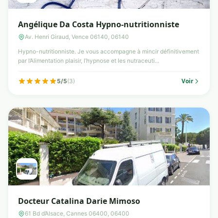
Angélique Da Costa Hypno-nutritionniste
Av. Henri Giraud, Vence 06140, 06140
Hypno-nutritionniste. Je vous accompagne à mincir définitivement
par l’Alimentation plaisir, l’hypnose et les nutraceuti...
Voir
5/5
(3)
Docteur Catalina Darie Mimoso
61 Bd d’Alsace, Cannes 06400, 06400