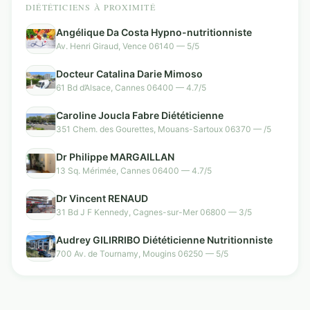
DIÉTÉTICIENS À PROXIMITÉ
Angélique Da Costa Hypno-nutritionniste
Av. Henri Giraud, Vence 06140 — 5/5
Docteur Catalina Darie Mimoso
61 Bd d’Alsace, Cannes 06400 — 4.7/5
Caroline Joucla Fabre Diététicienne
351 Chem. des Gourettes, Mouans-Sartoux 06370 — /5
Dr Philippe MARGAILLAN
13 Sq. Mérimée, Cannes 06400 — 4.7/5
Dr Vincent RENAUD
31 Bd J F Kennedy, Cagnes-sur-Mer 06800 — 3/5
Audrey GILIRRIBO Diététicienne Nutritionniste
700 Av. de Tournamy, Mougins 06250 — 5/5