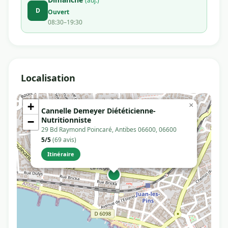
(auj.)
D
Ouvert
08:30–19:30
Localisation
+
×
Cannelle Demeyer Diététicienne-
Nutritionniste
−
29 Bd Raymond Poincaré, Antibes 06600, 06600
5/5
(69 avis)
Itinéraire