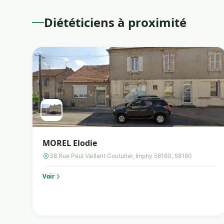
Diététiciens à proximité
MOREL Elodie
38 Rue Paul Vaillant Couturier, Imphy 58160, 58160
Voir