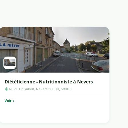
Diététicienne - Nutritionniste à Nevers
All. du Dr Subert, Nevers 58000, 58000
Voir