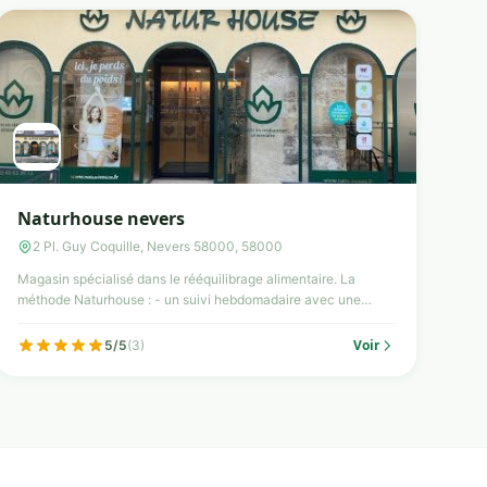
Naturhouse nevers
2 Pl. Guy Coquille, Nevers 58000, 58000
Magasin spécialisé dans le rééquilibrage alimentaire. La
méthode Naturhouse : - un suivi hebdomadaire avec une
diététici...
Voir
5/5
(3)