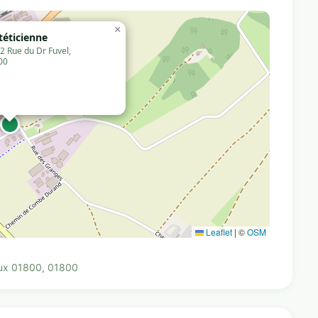
×
téticienne
2 Rue du Dr Fuvel,
00
Leaflet
|
©
OSM
eux 01800, 01800