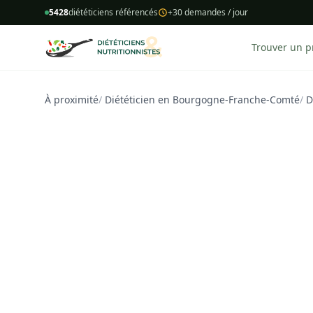
5428
diététiciens référencés
+30 demandes / jour
Trouver un p
À proximité
/
Diététicien en Bourgogne-Franche-Comté
/
D