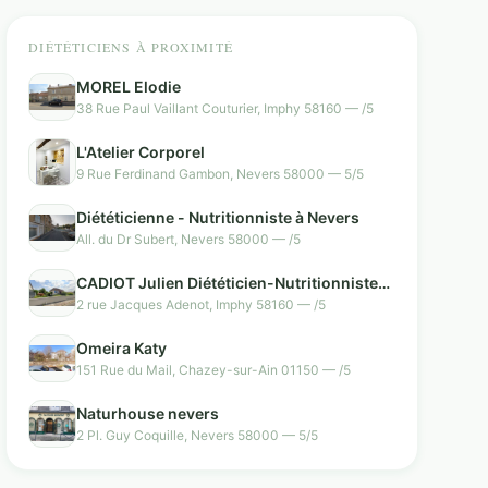
DIÉTÉTICIENS À PROXIMITÉ
MOREL Elodie
38 Rue Paul Vaillant Couturier, Imphy 58160 — /5
L'Atelier Corporel
9 Rue Ferdinand Gambon, Nevers 58000 — 5/5
Diététicienne - Nutritionniste à Nevers
All. du Dr Subert, Nevers 58000 — /5
CADIOT Julien Diététicien-Nutritionniste
IMPHY
2 rue Jacques Adenot, Imphy 58160 — /5
Omeira Katy
151 Rue du Mail, Chazey-sur-Ain 01150 — /5
Naturhouse nevers
2 Pl. Guy Coquille, Nevers 58000 — 5/5