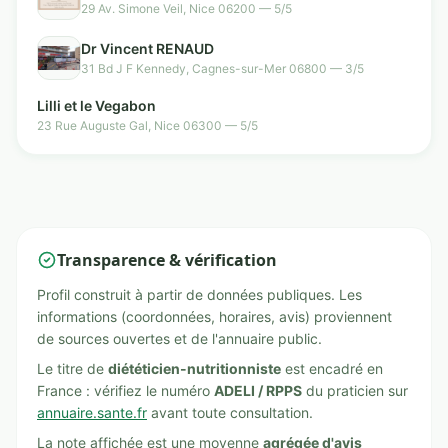
domicile
29 Av. Simone Veil, Nice 06200 — 5/5
Dr Vincent RENAUD
31 Bd J F Kennedy, Cagnes-sur-Mer 06800 — 3/5
Lilli et le Vegabon
23 Rue Auguste Gal, Nice 06300 — 5/5
Transparence & vérification
Profil construit à partir de données publiques. Les
informations (coordonnées, horaires, avis) proviennent
de sources ouvertes et de l'annuaire public.
Le titre de
diététicien-nutritionniste
est encadré en
France : vérifiez le numéro
ADELI / RPPS
du praticien sur
annuaire.sante.fr
avant toute consultation.
La note affichée est une moyenne
agrégée d'avis