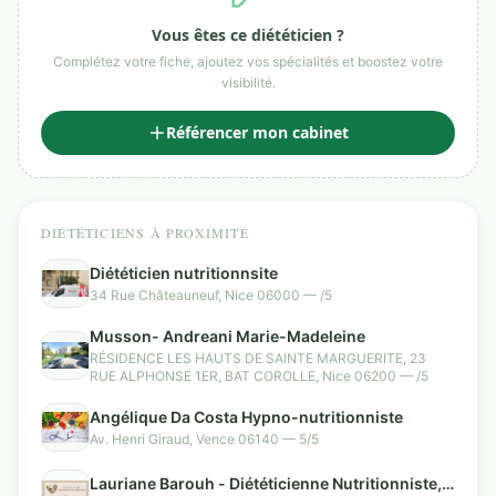
Vous êtes ce diététicien ?
Complétez votre fiche, ajoutez vos spécialités et boostez votre
visibilité.
Référencer mon cabinet
DIÉTÉTICIENS À PROXIMITÉ
Diététicien nutritionnsite
34 Rue Châteauneuf, Nice 06000 — /5
Musson- Andreani Marie-Madeleine
RÉSIDENCE LES HAUTS DE SAINTE MARGUERITE, 23
RUE ALPHONSE 1ER, BAT COROLLE, Nice 06200 — /5
Angélique Da Costa Hypno-nutritionniste
Av. Henri Giraud, Vence 06140 — 5/5
Lauriane Barouh - Diététicienne Nutritionniste, à