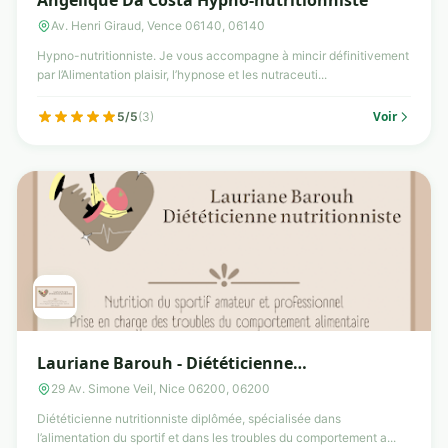
Angélique Da Costa Hypno-nutritionniste
Av. Henri Giraud, Vence 06140, 06140
Hypno-nutritionniste. Je vous accompagne à mincir définitivement
par l’Alimentation plaisir, l’hypnose et les nutraceuti...
Voir
5/5
(3)
Lauriane Barouh - Diététicienne
Nutritionniste, à domicile
29 Av. Simone Veil, Nice 06200, 06200
Diététicienne nutritionniste diplômée, spécialisée dans
l’alimentation du sportif et dans les troubles du comportement a...