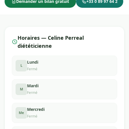
Demander un bilan gratuit
+33 0 89 97 64 2
Horaires — Celine Perreal
diététicienne
Lundi
L
Fermé
Mardi
M
Fermé
Mercredi
Me
Fermé