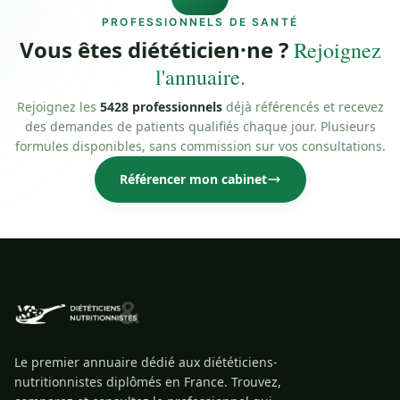
PROFESSIONNELS DE SANTÉ
Vous êtes diététicien·ne ?
Rejoignez
l'annuaire.
Rejoignez les
5428 professionnels
déjà référencés et recevez
des demandes de patients qualifiés chaque jour. Plusieurs
formules disponibles, sans commission sur vos consultations.
Référencer mon cabinet
Le premier annuaire dédié aux diététiciens-
nutritionnistes diplômés en France. Trouvez,