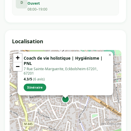
D
Ouvert
08:00–19:00
Localisation
×
+
Coach de vie holistique | Hygiénisme |
PNL
−
7 Rue Sainte-Marguerite, Eckbolsheim 67201,
67201
4.3/5
(6 avis)
Itinéraire