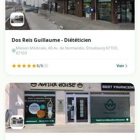
Dos Reis Guillaume - Diététicien
Maison Médicale, 49 Av. de Normandie, Strasbourg 67100,
67100
Voir
5/5
(3)