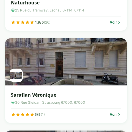
Naturhouse
25 Rue du Tramway, Eschau 67114, 67114
Voir
4.9/5
(26)
Sarafian Véronique
30 Rue Sleidan, Strasbourg 67000, 67000
Voir
5/5
(1)