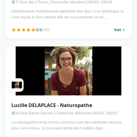
17 Rue des 2 Ponts, Charleville-Mézières 08000, 08000
Diététicienne-Nutritionniste diplômée d’un Bac+2 en diététique, je
vous reçois à mon cabinet afin de vous proposer un ac...
Voir
5/5
(40)
Lucille DELAPLACE - Naturopathe
24 Rue Baron-Quinart, Charleville-Mézières 08000, 08000
La naturopathie et la chrono-nutrition sont des méthodes douces
pour vivre mieux. Je suis spécialiste des troubles dige...