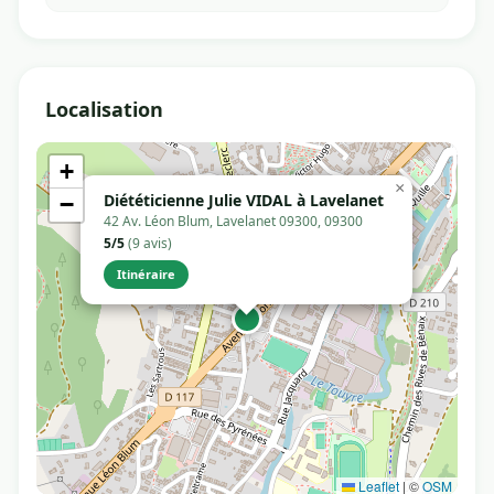
Localisation
+
×
Diététicienne Julie VIDAL à Lavelanet
−
42 Av. Léon Blum, Lavelanet 09300, 09300
5/5
(9 avis)
Itinéraire
Leaflet
|
©
OSM