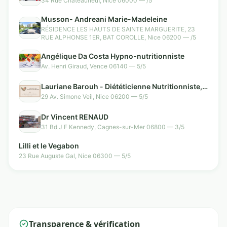
34 Rue Châteauneuf, Nice 06000 — /5
Musson- Andreani Marie-Madeleine
RÉSIDENCE LES HAUTS DE SAINTE MARGUERITE, 23
RUE ALPHONSE 1ER, BAT COROLLE, Nice 06200 — /5
Angélique Da Costa Hypno-nutritionniste
Av. Henri Giraud, Vence 06140 — 5/5
Lauriane Barouh - Diététicienne Nutritionniste, à
domicile
29 Av. Simone Veil, Nice 06200 — 5/5
Dr Vincent RENAUD
31 Bd J F Kennedy, Cagnes-sur-Mer 06800 — 3/5
Lilli et le Vegabon
23 Rue Auguste Gal, Nice 06300 — 5/5
Transparence & vérification