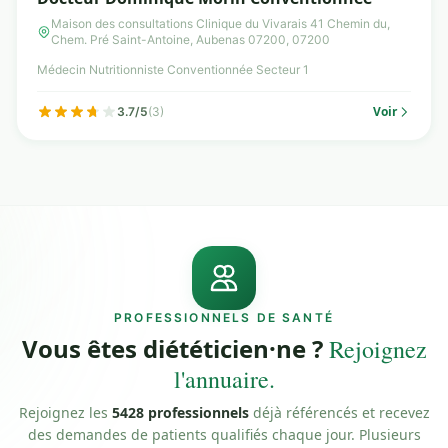
Maison des consultations Clinique du Vivarais 41 Chemin du,
Chem. Pré Saint-Antoine, Aubenas 07200, 07200
Médecin Nutritionniste Conventionnée Secteur 1
Voir
3.7/5
(3)
PROFESSIONNELS DE SANTÉ
Vous êtes diététicien·ne ?
Rejoignez
l'annuaire.
Rejoignez les
5428 professionnels
déjà référencés et recevez
des demandes de patients qualifiés chaque jour. Plusieurs