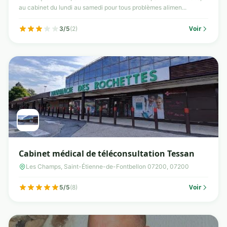
au cabinet du lundi au samedi pour tous problèmes alimen...
Voir
3/5
(2)
Cabinet médical de téléconsultation Tessan
Les Champs, Saint-Étienne-de-Fontbellon 07200, 07200
Voir
5/5
(8)