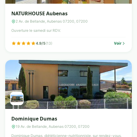
NATURHOUSE Aubenas
2 Av. de Bellande, Aubenas 07200, 07200
Ouverture le samedi sur RDV.
Voir
4.9/5
(13)
Dominique Dumas
19 Av. de Bellande, Aubenas 07200, 07200
Dominique Dumas, diététicienne-nutritionniste, sur rendez-vous,