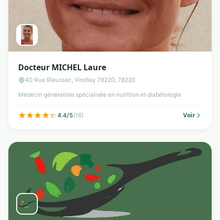
Docteur MICHEL Laure
40 Rue Rieussec, Viroflay 78220, 78220
Médecin généraliste spécialisée en nutrition et diabétologie
Voir
4.4/5
(16)