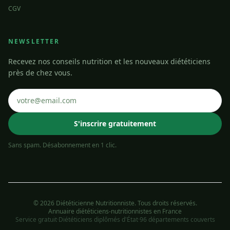
CGV
NEWSLETTER
Recevez nos conseils nutrition et les nouveaux diététiciens
près de chez vous.
S'inscrire gratuitement
Sans spam. Désabonnement en 1 clic.
© 2026 Diététicienne Nutritionniste. Tous droits réservés.
Annuaire diététiciens-nutritionnistes en France
Service gratuit
·
Diététiciens diplômés d'État
·
96 départements couverts