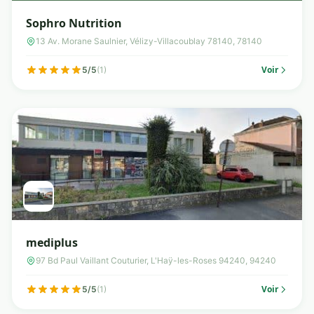
Sophro Nutrition
13 Av. Morane Saulnier, Vélizy-Villacoublay 78140, 78140
Voir
5/5
(1)
mediplus
97 Bd Paul Vaillant Couturier, L'Haÿ-les-Roses 94240, 94240
Voir
5/5
(1)