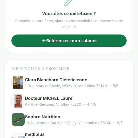
Vous êtes ce diététicien ?
Complétez votre fiche, ajoutez vos spécialités et boostez votre
visibilité.
Référencer mon cabinet
DIÉTÉTICIENS À PROXIMITÉ
Clara Blanchard Diététicienne
1 Rue Maryse Bastié, Vélizy-Villacoublay 78140 — 5/5
Docteur MICHEL Laure
40 Rue Rieussec, Viroflay 78220 — 4.4/5
Sophro Nutrition
13 Av. Morane Saulnier, Vélizy-Villacoublay 78140 — 5/5
mediplus