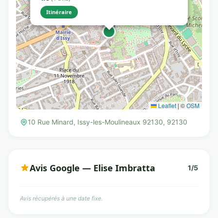
Itinéraire
Leaflet
|
©
OSM
10 Rue Minard, Issy-les-Moulineaux 92130, 92130
Avis Google — Elise Imbratta
1/5
Avis récupérés à une date fixe.