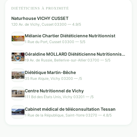
DIÉTÉTICIENS À PROXIMITÉ
Naturhouse VICHY CUSSET
120 Av. de Vichy, Cusset 03300 — 4.9/5
Mélanie Chartier Diététicienne Nutritionnist
1 Rue du Port, Cusset 03300 — 5/5
Géraldine MOLLARD Diététicienne Nutritionniste
Vichy Bellerive sur allier
19 Av. de Russie, Bellerive-sur-Allier 03700 — 5/5
Diététique Martin-Bêche
35 Rue Alquie, Vichy 03200 — /5
Centre Nutritionnel de Vichy
111 Bd des États Unis, Vichy 03201 — /5
Cabinet médical de téléconsultation Tessan
1 Rue de la République, Saint-Yorre 03270 — 4.8/5