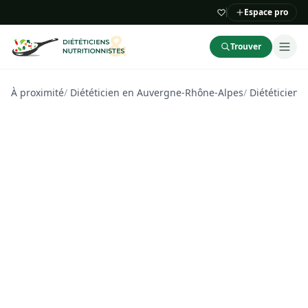
Espace pro
Trouver
À proximité
/
Diététicien en Auvergne-Rhône-Alpes
/
Diététicien d