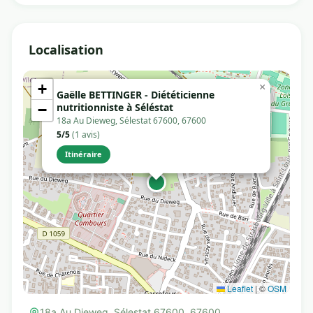
Localisation
+
×
Gaëlle BETTINGER - Diététicienne
nutritionniste à Séléstat
−
18a Au Dieweg, Sélestat 67600, 67600
5/5
(1 avis)
Itinéraire
Leaflet
|
©
OSM
18a Au Dieweg, Sélestat 67600, 67600