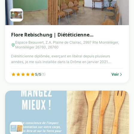
Flore Rebischung | Diététicienne
nutritionniste
Espace Beauvert, Z.A. Plaine de Clairac, 2997 Rte Montéléger,
Montéléger 26760, 26760
Diététicienne diplômée, exerçant en libéral depuis plusieurs
années, je me suis installée dans la Drôme en janvier 2021....
Voir
5/5
(1)