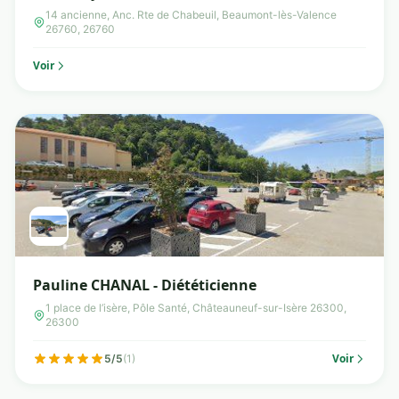
14 ancienne, Anc. Rte de Chabeuil, Beaumont-lès-Valence
26760, 26760
Voir
Pauline CHANAL - Diététicienne
1 place de l’isère, Pôle Santé, Châteauneuf-sur-Isère 26300,
26300
Voir
5/5
(1)