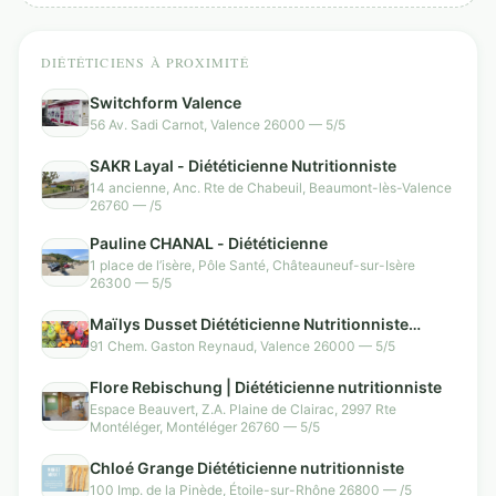
DIÉTÉTICIENS À PROXIMITÉ
Switchform Valence
56 Av. Sadi Carnot, Valence 26000 — 5/5
SAKR Layal - Diététicienne Nutritionniste
14 ancienne, Anc. Rte de Chabeuil, Beaumont-lès-Valence
26760 — /5
Pauline CHANAL - Diététicienne
1 place de l’isère, Pôle Santé, Châteauneuf-sur-Isère
26300 — 5/5
Maïlys Dusset Diététicienne Nutritionniste
Valence
91 Chem. Gaston Reynaud, Valence 26000 — 5/5
Flore Rebischung | Diététicienne nutritionniste
Espace Beauvert, Z.A. Plaine de Clairac, 2997 Rte
Montéléger, Montéléger 26760 — 5/5
Chloé Grange Diététicienne nutritionniste
100 Imp. de la Pinède, Étoile-sur-Rhône 26800 — /5