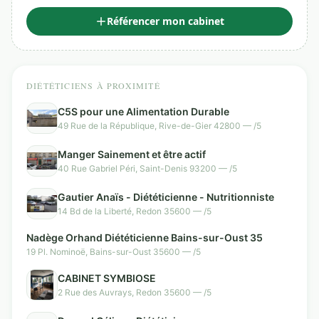
Référencer mon cabinet
DIÉTÉTICIENS À PROXIMITÉ
C5S pour une Alimentation Durable
49 Rue de la République, Rive-de-Gier 42800 — /5
Manger Sainement et être actif
40 Rue Gabriel Péri, Saint-Denis 93200 — /5
Gautier Anaïs - Diététicienne - Nutritionniste
14 Bd de la Liberté, Redon 35600 — /5
Nadège Orhand Diététicienne Bains-sur-Oust 35
19 Pl. Nominoë, Bains-sur-Oust 35600 — /5
CABINET SYMBIOSE
2 Rue des Auvrays, Redon 35600 — /5