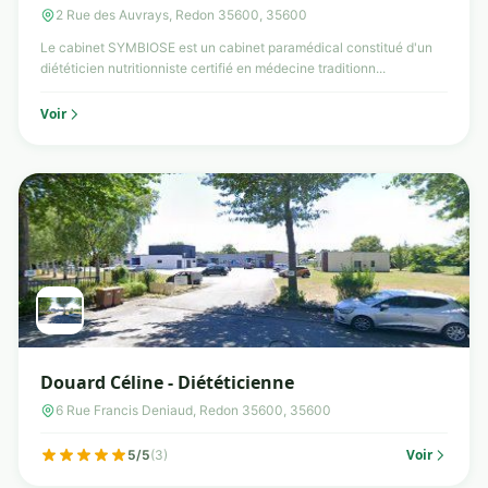
2 Rue des Auvrays, Redon 35600, 35600
Le cabinet SYMBIOSE est un cabinet paramédical constitué d'un
diététicien nutritionniste certifié en médecine traditionn...
Voir
Douard Céline - Diététicienne
6 Rue Francis Deniaud, Redon 35600, 35600
Voir
5/5
(3)