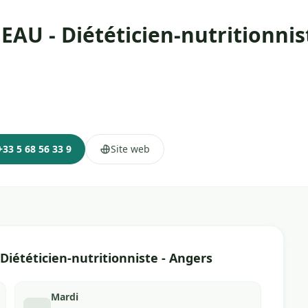
 - Diététicien-nutritionnist
+33 5 68 56 33 9
Site web
ététicien-nutritionniste - Angers
Mardi