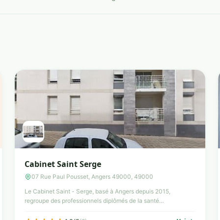
Cabinet Saint Serge
07 Rue Paul Pousset, Angers 49000, 49000
Le Cabinet Saint - Serge, basé à Angers depuis 2015,
regroupe des professionnels diplômés de la santé
paramédicale. La c...