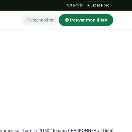
Favoris
Espace pro
Rechercher
Trouver mon diéto
Gemmes-sur-Loire - (49130)
/
Johann CHARBONNEAU - Diététicien-nutr