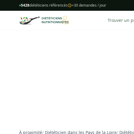
5428
diététiciens référencés
+30 demandes / jour
Trouver un p
À proximité
/
Diététicien dans les Pays de la Loire
/
Diététi