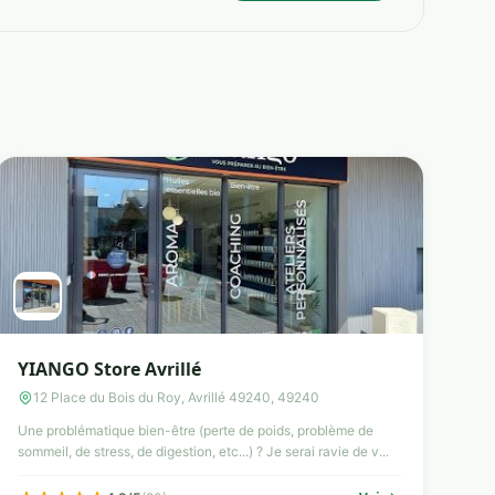
YIANGO Store Avrillé
12 Place du Bois du Roy, Avrillé 49240, 49240
Une problématique bien-être (perte de poids, problème de
sommeil, de stress, de digestion, etc...) ? Je serai ravie de v...