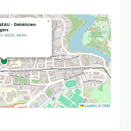
×
AU - Diététicien-
ngers
gers 49000, 49000
Leaflet
|
©
OSM