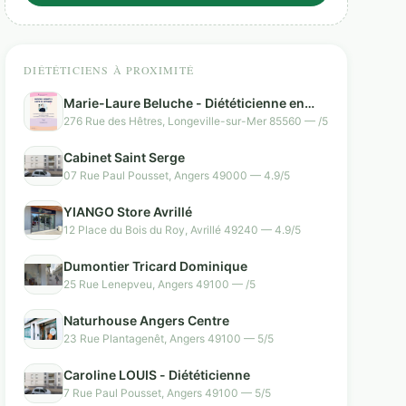
DIÉTÉTICIENS À PROXIMITÉ
Marie-Laure Beluche - Diététicienne en
cabinet et à domicile
276 Rue des Hêtres, Longeville-sur-Mer 85560 — /5
Cabinet Saint Serge
07 Rue Paul Pousset, Angers 49000 — 4.9/5
YIANGO Store Avrillé
12 Place du Bois du Roy, Avrillé 49240 — 4.9/5
Dumontier Tricard Dominique
25 Rue Lenepveu, Angers 49100 — /5
Naturhouse Angers Centre
23 Rue Plantagenêt, Angers 49100 — 5/5
Caroline LOUIS - Diététicienne
7 Rue Paul Pousset, Angers 49100 — 5/5