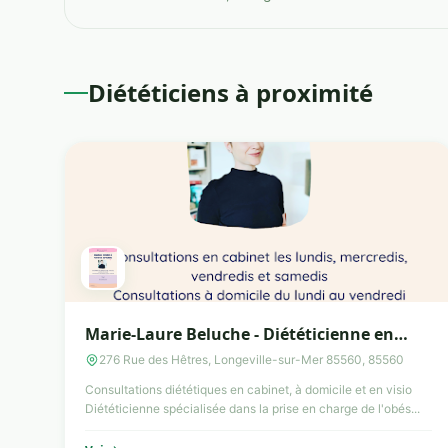
Diététiciens à proximité
Marie-Laure Beluche - Diététicienne en
cabinet et à domicile
276 Rue des Hêtres, Longeville-sur-Mer 85560, 85560
Consultations diététiques en cabinet, à domicile et en visio
Diététicienne spécialisée dans la prise en charge de l'obés...