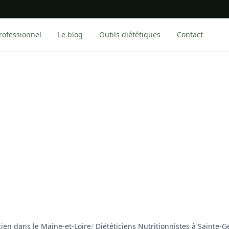
rofessionnel
Le blog
Outils diététiques
Contact
cien dans le Maine-et-Loire
/
Diététiciens Nutritionnistes à Sainte-