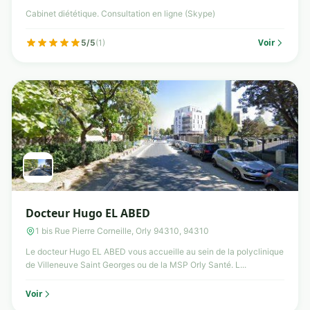
Cabinet diététique. Consultation en ligne (Skype)
Voir
5/5
(1)
Docteur Hugo EL ABED
1 bis Rue Pierre Corneille, Orly 94310, 94310
Le docteur Hugo EL ABED vous accueille au sein de la polyclinique
de Villeneuve Saint Georges ou de la MSP Orly Santé. L...
Voir