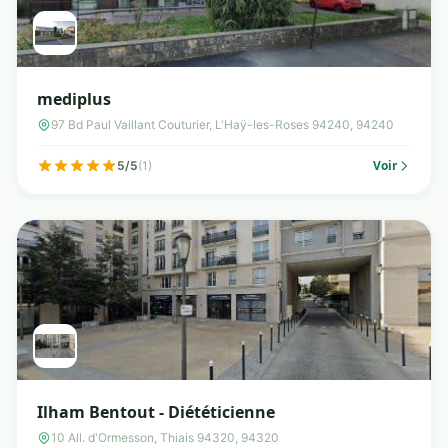
mediplus
97 Bd Paul Vaillant Couturier, L'Haÿ-les-Roses 94240, 94240
Voir
5/5
(1)
Ilham Bentout - Diététicienne
10 All. d'Ormesson, Thiais 94320, 94320