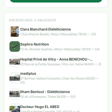
DIÉTÉTICIENS À PROXIMITÉ
Clara Blanchard Diététicienne
1 Rue Maryse Bastié, Vélizy-Villacoublay 78140 — 5/5
Sophro Nutrition
13 Av. Morane Saulnier, Vélizy-Villacoublay 78140 — 5/5
Hopital Privé de Vitry - Anna BENICHOU -
Diététicienne
22 Rue de la Petite Saussaie, Vitry-sur-Seine 94400 — /5
mediplus
97 Bd Paul Vaillant Couturier, L'Haÿ-les-Roses 94240 —
5/5
Ilham Bentout - Diététicienne
10 All. d'Ormesson, Thiais 94320 — 5/5
Docteur Hugo EL ABED
1 bis Rue Pierre Corneille, Orly 94310 — /5