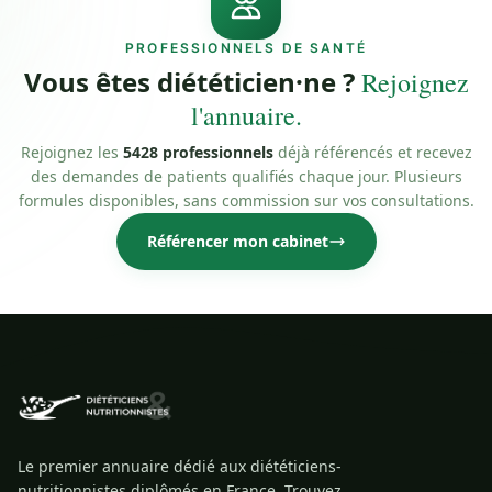
PROFESSIONNELS DE SANTÉ
Vous êtes diététicien·ne ?
Rejoignez
l'annuaire.
Rejoignez les
5428 professionnels
déjà référencés et recevez
des demandes de patients qualifiés chaque jour. Plusieurs
formules disponibles, sans commission sur vos consultations.
Référencer mon cabinet
Le premier annuaire dédié aux diététiciens-
nutritionnistes diplômés en France. Trouvez,