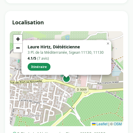
Localisation
+
×
Laure Hirtz, Diététicienne
−
3 Pl. de la Méditerranée, Sigean 11130, 11130
4.1/5
(7 avis)
Itinéraire
Leaflet
|
©
OSM