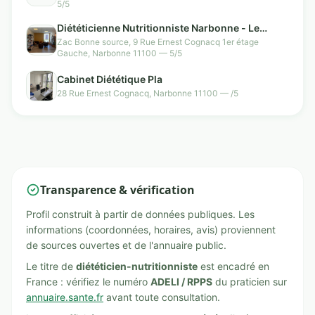
5/5
Diététicienne Nutritionniste Narbonne - Le
Comptoir Diététique
Zac Bonne source, 9 Rue Ernest Cognacq 1er étage
Gauche, Narbonne 11100 — 5/5
Cabinet Diététique Pla
28 Rue Ernest Cognacq, Narbonne 11100 — /5
Transparence & vérification
Profil construit à partir de données publiques. Les
informations (coordonnées, horaires, avis) proviennent
de sources ouvertes et de l'annuaire public.
Le titre de
diététicien-nutritionniste
est encadré en
France : vérifiez le numéro
ADELI / RPPS
du praticien sur
annuaire.sante.fr
avant toute consultation.