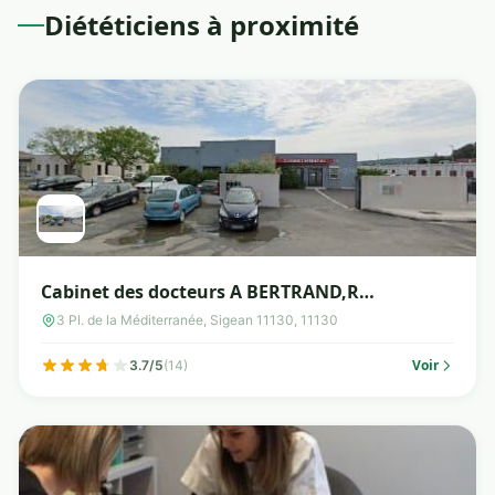
Diététiciens à proximité
Cabinet des docteurs A BERTRAND,R
LAGLAOUI Cardiologues et A IOSUP
3 Pl. de la Méditerranée, Sigean 11130, 11130
Endocrinologue
Voir
3.7/5
(14)