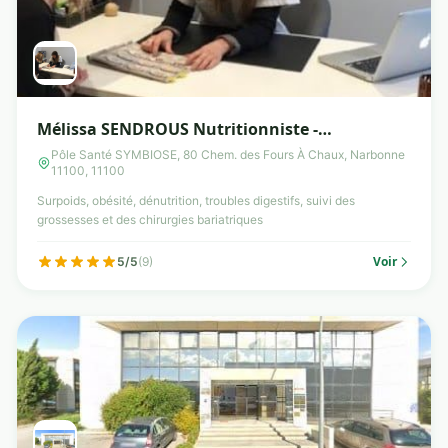
Mélissa SENDROUS Nutritionniste -
Diététicienne
Pôle Santé SYMBIOSE, 80 Chem. des Fours À Chaux, Narbonne
11100, 11100
Surpoids, obésité, dénutrition, troubles digestifs, suivi des
grossesses et des chirurgies bariatriques
Voir
5/5
(9)