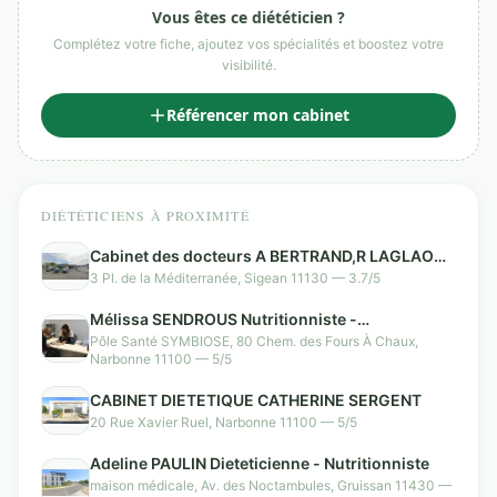
Vous êtes ce diététicien ?
Complétez votre fiche, ajoutez vos spécialités et boostez votre
visibilité.
Référencer mon cabinet
DIÉTÉTICIENS À PROXIMITÉ
Cabinet des docteurs A BERTRAND,R LAGLAOUI
Cardiologues et A IOSUP Endocrinologue
3 Pl. de la Méditerranée, Sigean 11130 — 3.7/5
Mélissa SENDROUS Nutritionniste -
Diététicienne
Pôle Santé SYMBIOSE, 80 Chem. des Fours À Chaux,
Narbonne 11100 — 5/5
CABINET DIETETIQUE CATHERINE SERGENT
20 Rue Xavier Ruel, Narbonne 11100 — 5/5
Adeline PAULIN Dieteticienne - Nutritionniste
maison médicale, Av. des Noctambules, Gruissan 11430 —