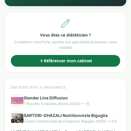
Vous êtes ce diététicien ?
Complétez votre fiche, ajoutez vos spécialités et boostez votre
visibilité.
Référencer mon cabinet
DIÉTÉTICIENS À PROXIMITÉ
Slender Line Diffusion
7 Rue des Turquines, Bastia 20200 — /5
SARTORI-GHAZALI Nutritionniste Biguglia
Centre Commerciale de Ficabruna, Biguglia 20620 — 5/5