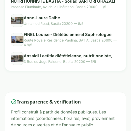
NUTRITIONNISTE BASTIA - Souad SARTORI GHAZALI
Impasse Fiuminale, Av. de la Libération, Bastia 20600 — /5
Anne-Laure Dalbe
Unnamed Road, Bastia 20200 — 5/5
FINEL Louise - Diététicienne et Sophrologue
Route Royale Résidence Paolina, BAT A, Bastia 20600 —
4.9/5
Ansaldi Laetitia diététicienne, nutritionniste,
hypnotherapeute et tabacologue
3 Rue du Juge Falcone, Bastia 20200 — 5/5
Transparence & vérification
Profil construit à partir de données publiques. Les
informations (coordonnées, horaires, avis) proviennent
de sources ouvertes et de l'annuaire public.