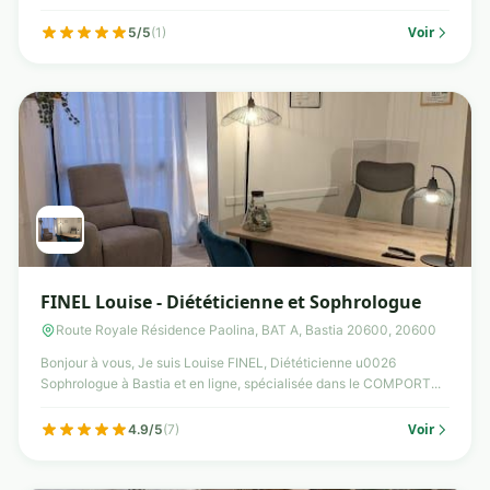
Voir
5/5
(1)
FINEL Louise - Diététicienne et Sophrologue
Route Royale Résidence Paolina, BAT A, Bastia 20600, 20600
Bonjour à vous, Je suis Louise FINEL, Diététicienne u0026
Sophrologue à Bastia et en ligne, spécialisée dans le COMPORT...
Voir
4.9/5
(7)