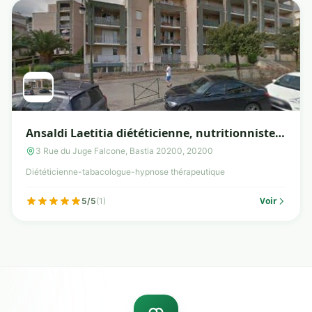
Ansaldi Laetitia diététicienne, nutritionniste,
hypnotherapeute et tabacologue
3 Rue du Juge Falcone, Bastia 20200, 20200
Diététicienne-tabacologue-hypnose thérapeutique
Voir
5/5
(1)