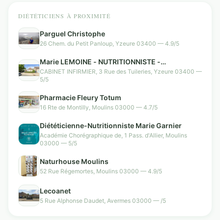
DIÉTÉTICIENS À PROXIMITÉ
Parguel Christophe
26 Chem. du Petit Panloup, Yzeure 03400 — 4.9/5
Marie LEMOINE - NUTRITIONNISTE -
Rééducatrice en nutrition agréée
CABINET INFIRMIER, 3 Rue des Tuileries, Yzeure 03400 —
5/5
Pharmacie Fleury Totum
16 Rte de Montilly, Moulins 03000 — 4.7/5
Diététicienne-Nutritionniste Marie Garnier
Académie Chorégraphique de, 1 Pass. d'Allier, Moulins
03000 — 5/5
Naturhouse Moulins
52 Rue Régemortes, Moulins 03000 — 4.9/5
Lecoanet
5 Rue Alphonse Daudet, Avermes 03000 — /5