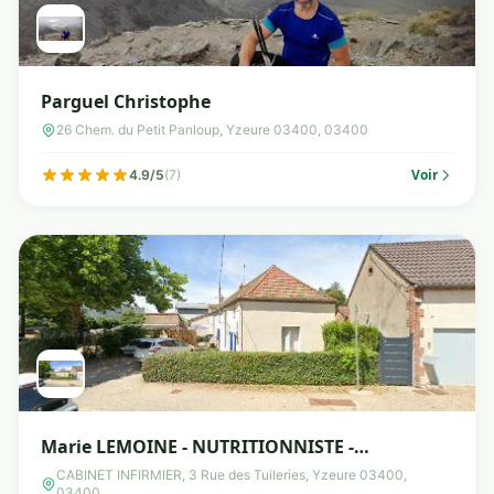
Parguel Christophe
26 Chem. du Petit Panloup, Yzeure 03400, 03400
Voir
4.9/5
(7)
Marie LEMOINE - NUTRITIONNISTE -
Rééducatrice en nutrition agréée
CABINET INFIRMIER, 3 Rue des Tuileries, Yzeure 03400,
03400