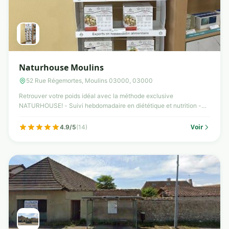
Naturhouse Moulins
52 Rue Régemortes, Moulins 03000, 03000
Retrouver votre poids idéal avec la méthode exclusive
NATURHOUSE! - Suivi hebdomadaire en diététique et nutrition -
Plan...
Voir
4.9/5
(14)