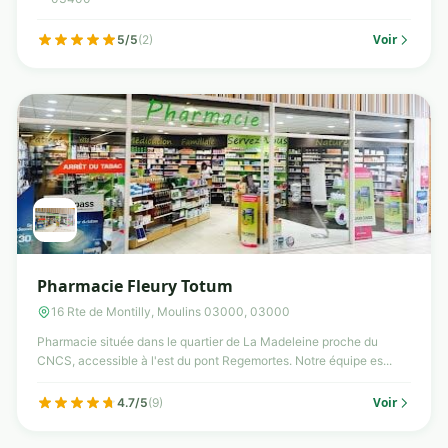
Voir
5/5
(2)
Pharmacie Fleury Totum
16 Rte de Montilly, Moulins 03000, 03000
Pharmacie située dans le quartier de La Madeleine proche du
CNCS, accessible à l'est du pont Regemortes. Notre équipe es...
Voir
4.7/5
(9)