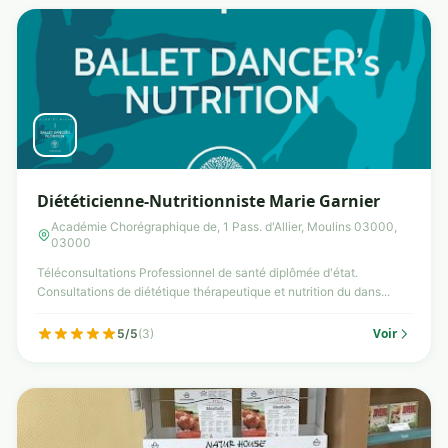
Diététicienne-Nutritionniste Marie Garnier
Académie Chorégraphique de, 1 Pass. d'Allier, Moulins 03000,
03000
Téléconsultations Professionnel de santé diplômée d'état.
Consultations de diététique thérapeutique et nutrition du dans...
Voir
5/5
(3)