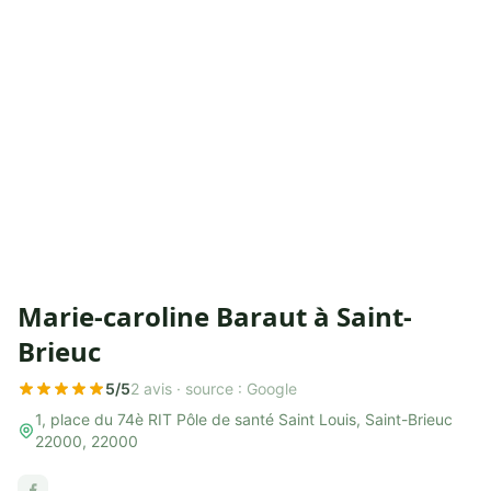
Marie-caroline Baraut à Saint-
Brieuc
5/5
2 avis ·
source : Google
1, place du 74è RIT Pôle de santé Saint Louis, Saint-Brieuc
22000, 22000