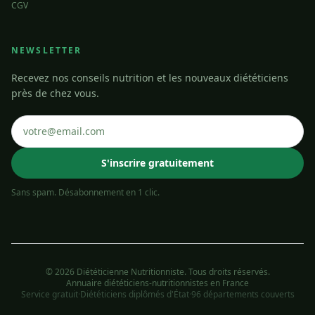
CGV
NEWSLETTER
Recevez nos conseils nutrition et les nouveaux diététiciens
près de chez vous.
S'inscrire gratuitement
Sans spam. Désabonnement en 1 clic.
© 2026 Diététicienne Nutritionniste. Tous droits réservés.
Annuaire diététiciens-nutritionnistes en France
Service gratuit
·
Diététiciens diplômés d'État
·
96 départements couverts