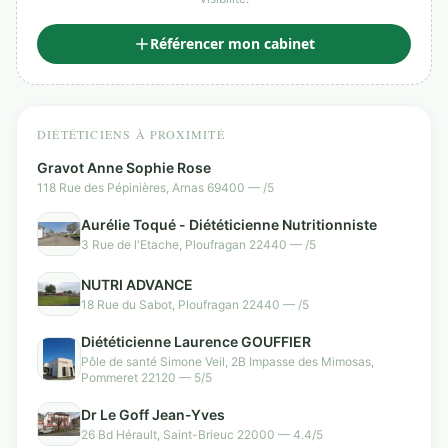
Référencer mon cabinet
DIÉTÉTICIENS À PROXIMITÉ
Gravot Anne Sophie Rose
118 Rue des Pépinières, Arnas 69400 — /5
Aurélie Toqué - Diététicienne Nutritionniste
3 Rue de l'Etache, Ploufragan 22440 — /5
NUTRI ADVANCE
18 Rue du Sabot, Ploufragan 22440 — /5
Diététicienne Laurence GOUFFIER
Pôle de santé Simone Veil, 2B Impasse des Mimosas,
Pommeret 22120 — 5/5
Dr Le Goff Jean-Yves
26 Bd Hérault, Saint-Brieuc 22000 — 4.4/5