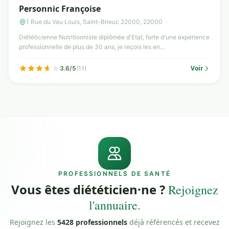
Personnic Françoise
1 Rue du Vau Louis, Saint-Brieuc 22000, 22000
Diététicienne Nutritionniste diplômée d'Etat, forte d'une expérience
professionnelle de plus de 30 ans, je reçois les en...
Voir
3.6/5
(11)
PROFESSIONNELS DE SANTÉ
Vous êtes diététicien·ne ?
Rejoignez
l'annuaire.
Rejoignez les
5428 professionnels
déjà référencés et recevez