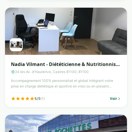
Nadia Vilmant - Diététicienne & Nutritionniste
- Castres
24 bis Av. d'Hauterive, Castres 81100, 81100
Accompagnement 100% personnalisé et global intégrant votre
prise en charge diététique et sportive en visio ou en present...
Voir
5/5
(1)