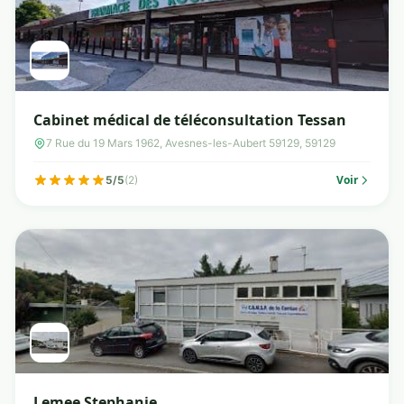
Cabinet médical de téléconsultation Tessan
7 Rue du 19 Mars 1962, Avesnes-les-Aubert 59129, 59129
Voir
5/5
(2)
Lemee Stephanie