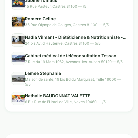
Sabine Tomatis
15 Rue Pasteur, Castres 81100 — /5
Romero Céline
35 Rue Olympe de Gouges, Castres 81100 — 5/5
Nadia Vilmant - Diététicienne & Nutritionniste -
Castres
24 bis Av. d'Hauterive, Castres 81100 — 5/5
Cabinet médical de téléconsultation Tessan
7 Rue du 19 Mars 1962, Avesnes-les-Aubert 59129 — 5/5
Lemee Stephanie
Maison de santé, 19 bis Bd du Marquisat, Tulle 19000 —
5/5
Nathalie BAUDONNAT VALETTE
6 Bis Rue de l'Hotel de Ville, Naves 19460 — /5