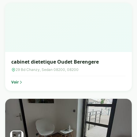
cabinet dietetique Oudet Berengere
29 Bd Chanzy, Sedan 08200, 08200
Voir