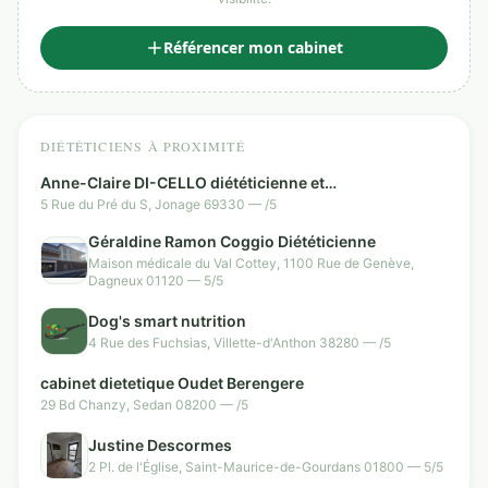
Référencer mon cabinet
DIÉTÉTICIENS À PROXIMITÉ
Anne-Claire DI-CELLO diététicienne et
hypnothérapeute Jonage - Centre agréé PURA DETOX
5 Rue du Pré du S, Jonage 69330 — /5
Géraldine Ramon Coggio Diététicienne
Maison médicale du Val Cottey, 1100 Rue de Genève,
Dagneux 01120 — 5/5
Dog's smart nutrition
4 Rue des Fuchsias, Villette-d'Anthon 38280 — /5
cabinet dietetique Oudet Berengere
29 Bd Chanzy, Sedan 08200 — /5
Justine Descormes
2 Pl. de l'Église, Saint-Maurice-de-Gourdans 01800 — 5/5