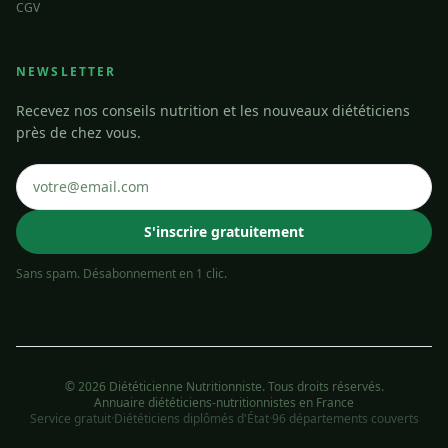
CGV
NEWSLETTER
Recevez nos conseils nutrition et les nouveaux diététiciens
près de chez vous.
S'inscrire gratuitement
Sans spam. Désabonnement en 1 clic.
© 2026 Diététicienne Nutritionniste. Tous droits réservés.
Annuaire diététiciens-nutritionnistes en France
Service gratuit
·
Diététiciens diplômés d'État
·
96 départements couverts