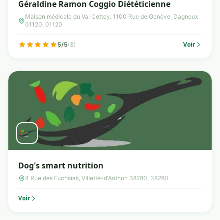
Géraldine Ramon Coggio Diététicienne
Maison médicale du Val Cottey, 1100 Rue de Genève, Dagneux
01120, 01120
Voir
5/5
(3)
Dog's smart nutrition
4 Rue des Fuchsias, Villette-d'Anthon 38280, 38280
Voir