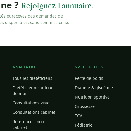
·ne ?
Rejoignez l'annuaire.
cés et recevez des demandes de
les disponibles, sans commission sur
ANNUAIRE
SPÉCIALITÉS
Tous les diététiciens
Perte de poids
Diététicienne autour
Diabète & glycémie
de moi
Nutrition sportive
Consultations visio
Grossesse
Consultations cabinet
TCA
Référencer mon
Pédiatrie
cabinet