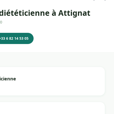
diététicienne à Attignat
40
+33 6 82 14 53 05
icienne