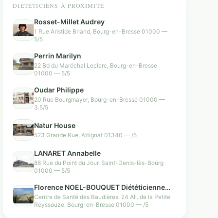
DIÉTÉTICIENS À PROXIMITÉ
Rosset-Millet Audrey
1 Rue Aristide Briand, Bourg-en-Bresse 01000 —
5/5
Perrin Marilyn
22 Bd du Maréchal Leclerc, Bourg-en-Bresse
01000 — 5/5
Oudar Philippe
20 Rue Bourgmayer, Bourg-en-Bresse 01000 —
3.5/5
Natur House
523 Grande Rue, Attignat 01340 — /5
LANARET Annabelle
88 Rue du Point du Jour, Saint-Denis-lès-Bourg
01000 — 5/5
Florence NOEL-BOUQUET Diététicienne
nutritionniste et Sophrologue, Bourg en
Centre de Santé des Baudières, 24 All. de la Petite
Reyssouze, Bourg-en-Bresse 01000 — /5
Bresse