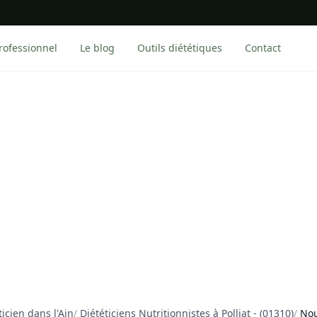
rofessionnel
Le blog
Outils diététiques
Contact
ticien dans l'Ain
/
Diététiciens Nutritionnistes à Polliat - (01310)
/
Nou