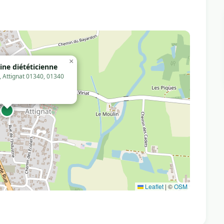
×
ine diététicienne
e, Attignat 01340, 01340
Leaflet
|
©
OSM