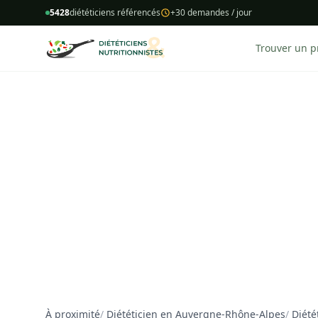
5428
diététiciens référencés
+30 demandes / jour
Trouver un p
À proximité
/
Diététicien en Auvergne-Rhône-Alpes
/
Diété