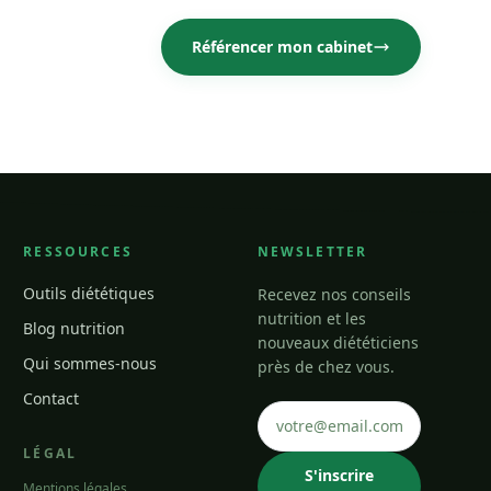
Référencer mon cabinet
RESSOURCES
NEWSLETTER
Outils diététiques
Recevez nos conseils
nutrition et les
Blog nutrition
nouveaux diététiciens
Qui sommes-nous
près de chez vous.
Contact
LÉGAL
S'inscrire
Mentions légales