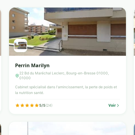
Perrin Marilyn
22 Bd du Maréchal Leclerc, Bourg-en-Bresse 01000,
01000
Cabinet spécialisé dans l'amincissement, la perte de poids et
la nutrition santé.
Voir
5/5
(24)