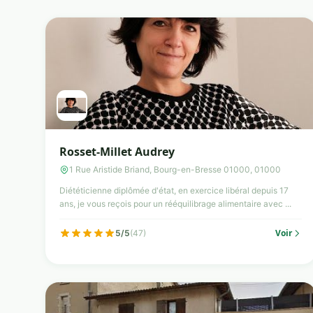
Rosset-Millet Audrey
1 Rue Aristide Briand, Bourg-en-Bresse 01000, 01000
Diététicienne diplômée d'état, en exercice libéral depuis 17
ans, je vous reçois pour un rééquilibrage alimentaire avec ...
Voir
5/5
(47)