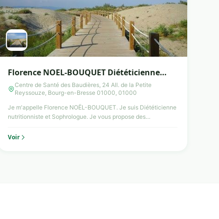
Florence NOEL-BOUQUET Diététicienne
nutritionniste et Sophrologue, Bourg en
Centre de Santé des Baudières, 24 All. de la Petite
Reyssouze, Bourg-en-Bresse 01000, 01000
Bresse
Je m'appelle Florence NOËL-BOUQUET. Je suis Diététicienne
nutritionniste et Sophrologue. Je vous propose des
programmes ...
Voir